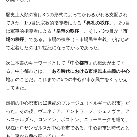
歴史上人類の富は3つの形式によってかわるがわる支配され
てきた。1つ目は宗教的指導者による
「典礼の秩序」
、2つ目
は軍事的指導者による
「皇帝の秩序」
、そして3つ目が
「市
場の秩序」
である。市場の秩序（＝市場民主主義）がはじめ
て定着したのは12世紀になってからであった。
次に本書のキーワードとして
「中心都市」
の概念が出てく
る。中心都市とは、
「ある時代における市場民主主義の中心
地」
のことだ。これまでに9つの中心都市が興亡をくりかえ
してきた。
最初の中心都市は12世紀のブルージュ（ベルギーの都市）だ
った。その後、ヴェネチア、アントワープ、ジェノヴァ、ア
ムステルダム、ロンドン、ボストン、ニューヨークを経て、
現在はロサンゼルスが中心都市である。中心都市は時代とと
もに東から西へ移っていった。