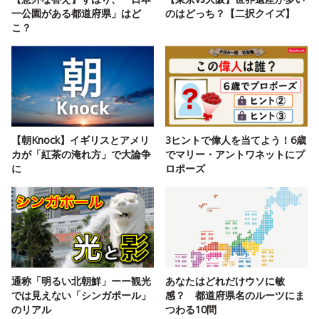
一公園がある都道府県」はど
のはどっち？【二択クイズ】
こ？
【朝Knock】イギリスとアメリ
3ヒントで偉人を当てよう！6歳
カが「紅茶の淹れ方」で大論争
でマリー・アントワネットにプ
に
ロポーズ
通称「明るい北朝鮮」ーー観光
あなたはどれだけウソに敏
では見えない「シンガポール」
感？ 都道府県名のルーツにま
のリアル
つわる10問