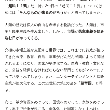
「超民主主義」
だ。特に3つ目の「超民主主義」については
私には
「そんなものが来るのだろうか」
と思ってしまった。
人類の歴史は個人の自由を希求する物語だった。人類は、市
場と民主主義を生み出した。しかし、
市場が民主主義を飲み
込む日がやってくる。
究極の市場主義が支配する世界では、これまでに行政が担っ
てきた医療、教育、自治、軍事がだんだん民間によって管理
されるようになり、国家が弱体化する。医療・教育・文化な
ど、公益を確保しなければならない部門までもがマネーによ
って汚染されてしまう。また、エンターテインメントと保険
産業が強大化する。この21世紀の第1の波を
「超帝国」
と呼
ぶ。
次に、希少資源をめぐって、国境をめぐって、宗教をめぐっ
て世界中で紛争が起こる。弱体化した国家になすすべはな