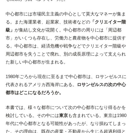
中心都市には市場民主主義の中心として莫大なマネーが集ま
る。また海運業者、起業家、技術者などの
「クリエイター階
級」
が集結し文化が花開く。中心都市の周りには「周辺都
市」がいくつも存在し、労働力と農産物を中心都市に提供す
る。中心都市は、経済危機や戦争などでクリエイター階級や
周辺都市を失うことで廃れ、別の成長原理によって支えられ
た新しい中心都市が生まれる。
1980年ごろから現在に至るまで中心都市は、ロサンゼルスに
代表されるアメリカ西海岸にある。
ロサンゼルスの次の中心
都市はどこになるだろうか。
本書では、様々な都市について次の中心都市になり得るかを
検討している。その中には
東京
も含まれている。東京は1980
年代に中心都市となる可能性があったが、なり損ねてしまっ
た。その理由は、既存の産業・不動産から生じる超過利得と