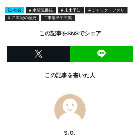
社会
#
水曜読書録
#
未来予知
#
ジャック・アタリ
#
21世紀の歴史
#
市場民主主義
この記事をSNSでシェア
この記事を書いた人
S.O.