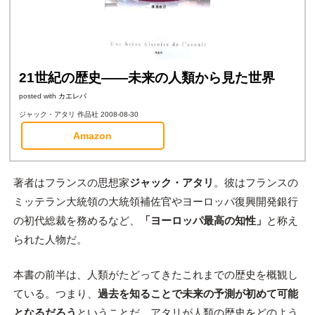
21世紀の歴史――未来の人類から見た世界
posted with
カエレバ
ジャック・アタリ 作品社 2008-08-30
Amazon
著者はフランスの思想家
ジャック・アタリ
。彼はフランスの
ミッテラン大統領の大統領補佐官やヨーロッパ復興開発銀行
の初代総裁を務めるなど、
「ヨーロッパ最高の知性」
と称え
られた人物だ。
本書の前半は、人類がたどってきたこれまでの歴史を概観し
ている。つまり、
過去を知ることで未来の予測が初めて可能
となるだろう
ということだ。アタリが人類の歴史をどのよう