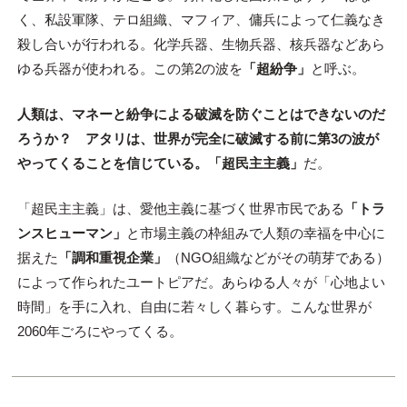
く、私設軍隊、テロ組織、マフィア、傭兵によって仁義なき
殺し合いが行われる。化学兵器、生物兵器、核兵器などあら
ゆる兵器が使われる。この第2の波を
「超紛争」
と呼ぶ。
人類は、マネーと紛争による破滅を防ぐことはできないのだ
ろうか？ アタリは、世界が完全に破滅する前に第3の波が
やってくることを信じている。「超民主主義」
だ。
「超民主主義」は、愛他主義に基づく世界市民である
「トラ
ンスヒューマン」
と市場主義の枠組みで人類の幸福を中心に
据えた
「調和重視企業」
（NGO組織などがその萌芽である）
によって作られたユートピアだ。あらゆる人々が「心地よい
時間」を手に入れ、自由に若々しく暮らす。こんな世界が
2060年ごろにやってくる。