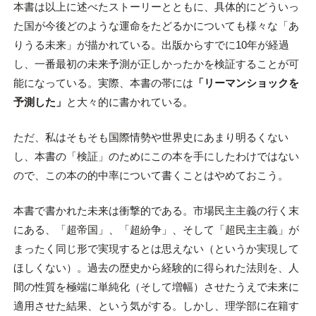
本書は以上に述べたストーリーとともに、具体的にどういっ
た国が今後どのような運命をたどるかについても様々な「あ
りうる未来」が描かれている。出版からすでに10年が経過
し、一番最初の未来予測が正しかったかを検証することが可
能になっている。実際、本書の帯には
「リーマンショックを
予測した」
と大々的に書かれている。
ただ、私はそもそも国際情勢や世界史にあまり明るくない
し、本書の「検証」のためにこの本を手にしたわけではない
ので、この本の的中率について書くことはやめておこう。
本書で書かれた未来は衝撃的である。市場民主主義の行く末
にある、「超帝国」、「超紛争」、そして「超民主主義」が
まったく同じ形で実現するとは思えない（というか実現して
ほしくない）。過去の歴史から経験的に得られた法則を、人
間の性質を極端に単純化（そして増幅）させたうえで未来に
適用させた結果、という気がする。しかし、理学部に在籍す