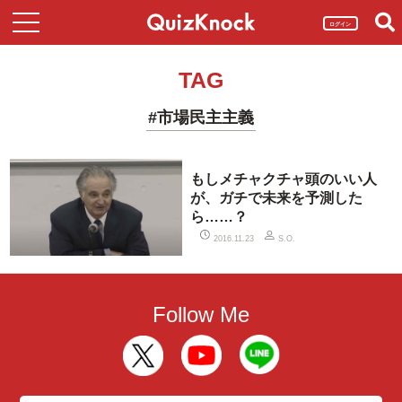
ログイン
TAG
#市場民主主義
もしメチャクチャ頭のいい人
が、ガチで未来を予測した
ら……？
2016.11.23
S.O.
Follow Me