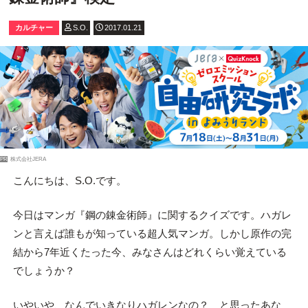
カルチャー
S.O.
2017.01.21
PR
株式会社JERA
こんにちは、S.O.です。
今日はマンガ『鋼の錬金術師』に関するクイズです。ハガレ
ンと言えば誰もが知っている超人気マンガ。しかし原作の完
結から7年近くたった今、みなさんはどれくらい覚えている
でしょうか？
いやいや、なんでいきなりハガレンなの？ と思ったあな