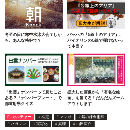
冬至の日に寒中水泳大会？しか
バッハの『G線上のアリア』、
も、あんな格好で？
バイオリンのG線で弾けないっ
て本当？
「出雲」ナンバーって見たこと
拡大した画像から「有名な絵
ある？「ナンバープレート」で
画」を当てろ！だんだんズーム
都道府県クイズ
アウトします
カルチャー
#
検定
#
マンガ
#
鋼の錬金術師
#
ハガレン
#
実写化
#
真理
#
山田涼介