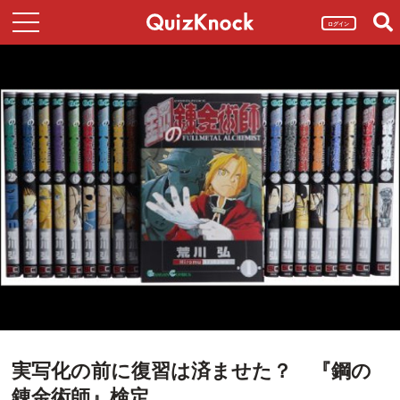
ログイン
実写化の前に復習は済ませた？ 『鋼の
錬金術師』検定