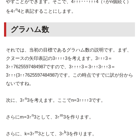
やすことができます。そこで、4↑↑↑･･･↑↑↑4（↑がn個続く）
n
を4↑
4と表記することにします。
グラハム数
それでは、当初の目標であるグラハム数の説明です。まず、
クヌースの矢印表記の3↑↑↑↑3を考えます。3↑↑↑3＝
3↑↑7625597484987ですので、3↑↑↑↑3＝3↑↑↑3↑↑↑3＝
3↑↑↑(3↑↑7625597484987)です。この時点ですでに訳が分から
ないですね。
n
次に、3↑
3を考えます。ここでn=3↑↑↑↑3です。
n
m
さらにm=3↑
3として、3↑
3を作ります。
m
k
さらに、k=3↑
3として、3↑
3を作ります。