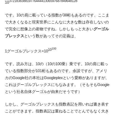
37218383881977644441306597687849648128
10
です。10の肩に載っている指数が38桁もあるのです。ここま
で大きくなると現実世界にこんなに大きな数は存在しないの
で完全に想像上の産物ですね。しかしもっと大きい
グーゴル
プレックス
という数があってその定義は、
100
10
1グーゴルプレックス=10
です。読み方は、10の（10の100乗）乗です。10の肩に載っ
ている指数部分が101桁もあるのです。余談ですが、アメリ
カのGoogle社の本社はGoogleplexという愛称がありますが、
これはグーゴルプレックスにちなみます。（そもそもGoogle
という社名自体グーゴルが由来だそうです）
しかし、グーゴルプレックスも指数表記を用いれば書き表す
ことができます。指数表記は重ねることでとんでもなく大き