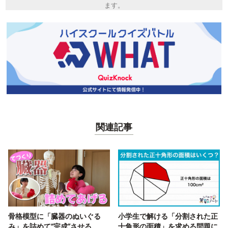
ます。
関連記事
骨格模型に「臓器のぬいぐる
小学生で解ける「分割された正
み」を詰めて“完成”させる
十角形の面積」を求める問題に