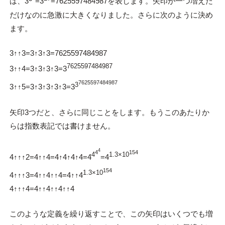
は、3
=3
=7625597484987を表します。矢印が一つ増えた
だけなのに急激に大きくなりました。さらに次のように決め
ます。
3↑↑3=3↑3↑3=7625597484987
7625597484987
3↑↑4=3↑3↑3↑3=3
7625597484987
3
3↑↑5=3↑3↑3↑3↑3=3
矢印3つだと、さらに同じことをします。もうこのあたりか
らは指数表記では書けません。
4
4
154
4
1.3×10
4↑↑↑2=4↑↑4=4↑4↑4↑4=4
=4
154
1.3×10
4↑↑↑3=4↑↑4↑↑4=4↑↑4
4↑↑↑4=4↑↑4↑↑4↑↑4
このような定義を繰り返すことで、この矢印はいくつでも増