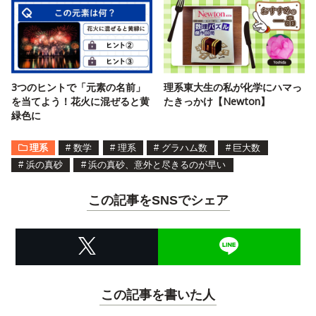
3つのヒントで「元素の名前」
理系東大生の私が化学にハマっ
を当てよう！花火に混ぜると黄
たきっかけ【Newton】
緑色に
理系
#
数学
#
理系
#
グラハム数
#
巨大数
#
浜の真砂
#
浜の真砂、意外と尽きるのが早い
この記事をSNSでシェア
この記事を書いた人