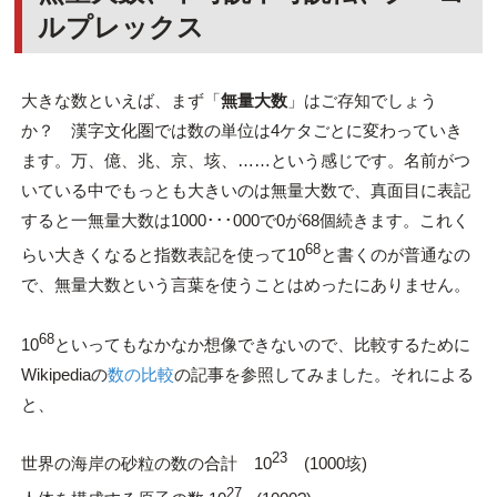
ルプレックス
大きな数といえば、まず「
無量大数
」はご存知でしょう
か？ 漢字文化圏では数の単位は4ケタごとに変わっていき
ます。万、億、兆、京、垓、……という感じです。名前がつ
いている中でもっとも大きいのは無量大数で、真面目に表記
すると一無量大数は1000･･･000で0が68個続きます。これく
68
らい大きくなると指数表記を使って10
と書くのが普通なの
で、無量大数という言葉を使うことはめったにありません。
68
10
といってもなかなか想像できないので、比較するために
Wikipediaの
数の比較
の記事を参照してみました。それによる
と、
23
世界の海岸の砂粒の数の合計 10
(1000垓)
27