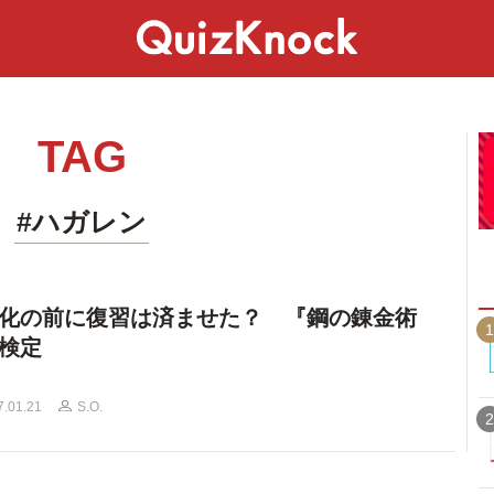
スペシャル
ライフ
ことば
カルチャー
TAG
#ハガレン
化の前に復習は済ませた？ 『鋼の錬金術
1
検定
7.01.21
S.O.
2