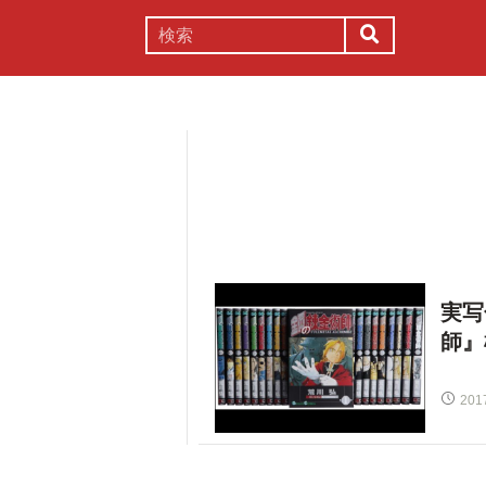
謎解き
コラム
常識
理系
実写
師』
201