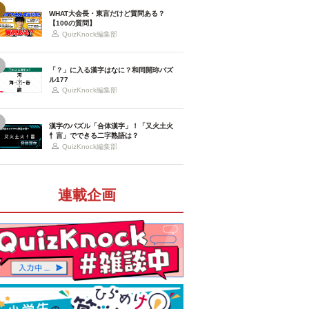
WHAT大会長・東言だけど質問ある？
【100の質問】
QuizKnock編集部
「？」に入る漢字はなに？和同開珎パズ
ル177
QuizKnock編集部
漢字のパズル「合体漢字」！「又火土火
忄言」でできる二字熟語は？
QuizKnock編集部
連載企画