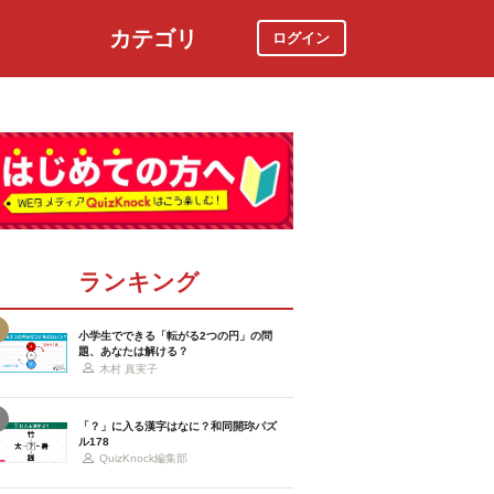
カテゴリ
ログイン
社会
スポーツ
時事ニュース
特集
ランキング
小学生でできる「転がる2つの円」の問
題、あなたは解ける？
木村 真実子
「？」に入る漢字はなに？和同開珎パズ
ル178
QuizKnock編集部