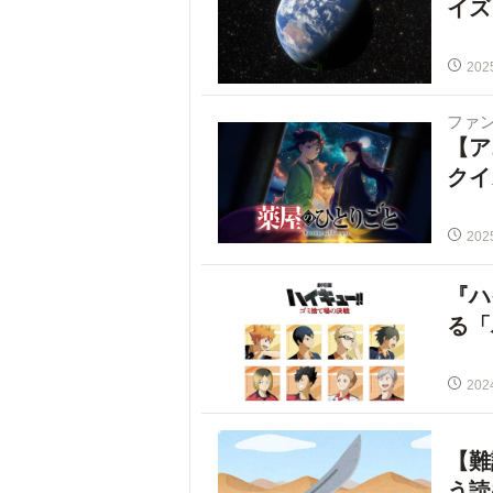
イズ
202
ファ
【ア
クイ
202
『ハ
る「
202
【難
う読