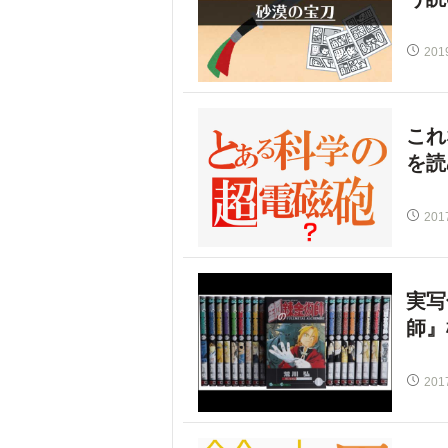
201
これ
を読
201
実写
師』
201