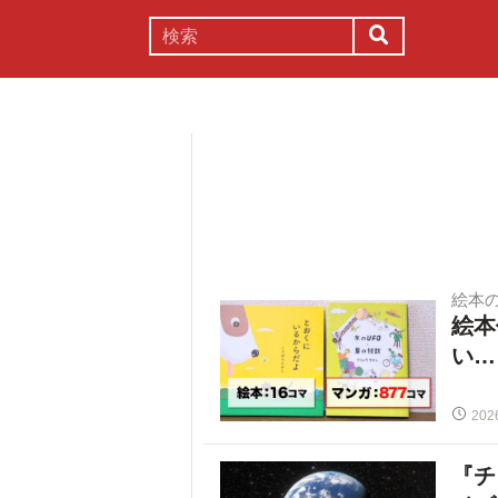
謎解き
コラム
常識
理系
絵本
絵本
い…
202
『チ