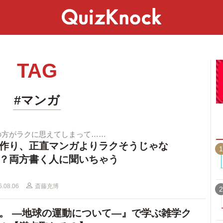
スペシャル
ライフ
ことば
カルチャー
TAG
#マンガ
の方がラクに思えてしまって……
作り、正直マンガよりラクそうじゃな
1
？両方書く人に聞いちゃう
6.08.06
斎藤充博
2
。 ―地球の運動について―』で学ぶ雑学ク