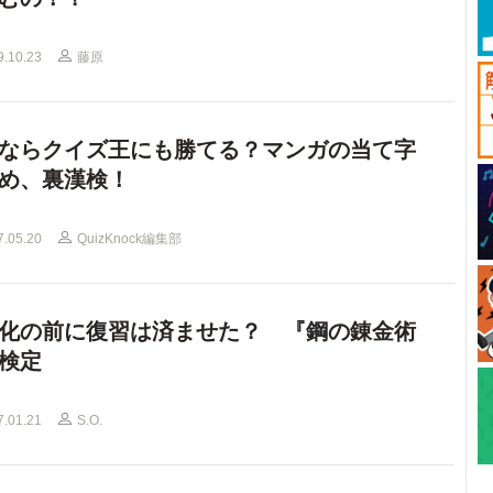
9.10.23
藤原
ならクイズ王にも勝てる？マンガの当て字
め、裏漢検！
7.05.20
QuizKnock編集部
化の前に復習は済ませた？ 『鋼の錬金術
検定
7.01.21
S.O.