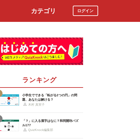
カテゴリ
ログイン
社会
スポーツ
時事ニュース
特集
ランキング
小学生でできる「転がる2つの円」の問
題、あなたは解ける？
木村 真実子
「？」に入る漢字はなに？和同開珎パズ
ル177
QuizKnock編集部