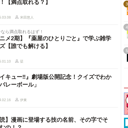
！【満点取れる？】
3
5.03.08
米田悠人
4
ンなら満点取れるはず！
ニメ2期】『薬屋のひとりごと』で学ぶ雑学
ズ【誰でも解ける】
5
5.01.10
栞
イキュー‼︎』劇場版公開記念！クイズでわか
バレーボール」
4.02.16
伊東
読】漫画に登場する技の名前、その字でそ
むの！？