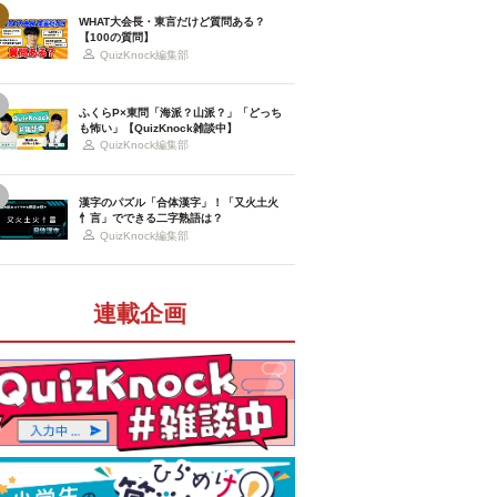
WHAT大会長・東言だけど質問ある？
【100の質問】
QuizKnock編集部
ふくらP×東問「海派？山派？」「どっち
も怖い」【QuizKnock雑談中】
QuizKnock編集部
漢字のパズル「合体漢字」！「又火土火
忄言」でできる二字熟語は？
QuizKnock編集部
連載企画