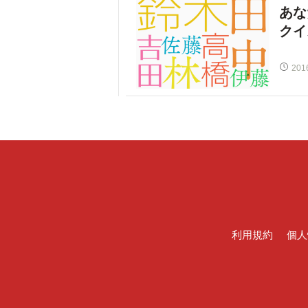
あな
クイ
201
利用規約
個人