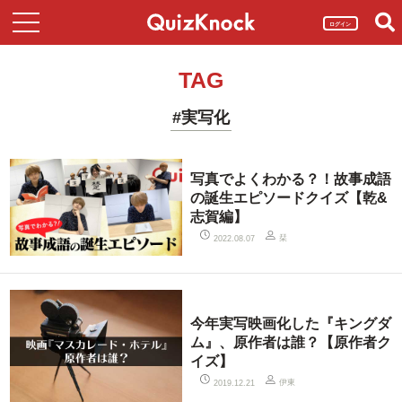
ログイン
TAG
#実写化
写真でよくわかる？！故事成語
の誕生エピソードクイズ【乾&
志賀編】
栞
2022.08.07
今年実写映画化した『キングダ
ム』、原作者は誰？【原作者ク
イズ】
伊東
2019.12.21