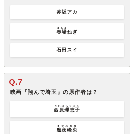
赤坂アカ
はるば
春場
ねぎ
石田スイ
Q.7
映画『翔んで埼玉』の原作者は？
さいばらりえこ
西原理恵子
まやみねお
魔夜峰央