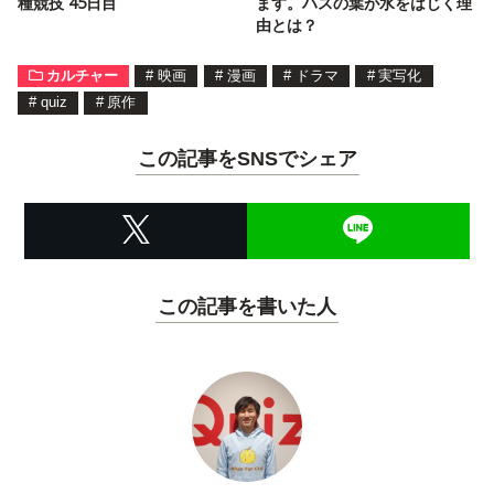
種競技 45日目
ます。ハスの葉が水をはじく理
由とは？
カルチャー
#
映画
#
漫画
#
ドラマ
#
実写化
#
quiz
#
原作
この記事をSNSでシェア
この記事を書いた人