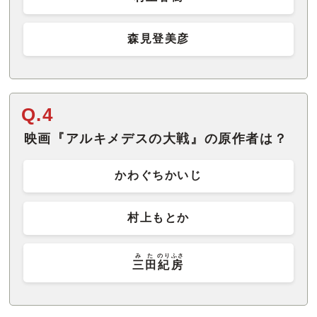
森見登美彦
Q.4
映画『アルキメデスの大戦』の原作者は？
かわぐちかいじ
村上もとか
みた
のりふさ
三田
紀房