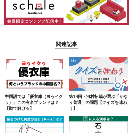
関連記事
中国語では「優衣庫（ヨゥイク
第14回・河村拓哉が選ぶ「かな
ゥ）」この有名ブランドは？
り普通」の問題【クイズを味わ
【勘で解ける】
う】