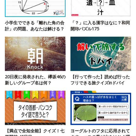
小学生でできる「離れた角の合
「？」に入る漢字はなに？和同
計」の問題、あなたは解ける？
開珎パズル175
20日夜に発表された、欅坂46の
【行って作った】読めば行った
新しいグループ名は何？
フリできる旅クイズinドバイ
【満点で全知全能】クイズ！七
ヨーグルトのフタに応用されて