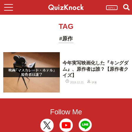
ログイン
TAG
#原作
今年実写映画化した『キングダ
ム』、原作者は誰？【原作者ク
イズ】
伊東
2019.12.21
Follow Me