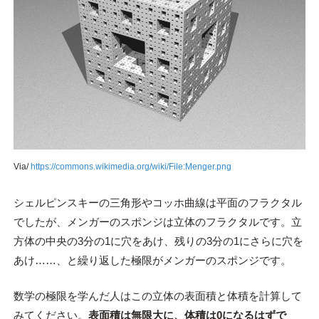
Via/
https://commons.wikimedia.org/wiki/File:Menger.png
シェルピンスキーの三角形やコッホ曲線は平面のフラクタル
でしたが、メンガーのスポンジは立体のフラクタルです。立
方体の中央の3分の1に穴をあけ、残りの3分の1にさらに穴を
あけ……、と繰り返した極限がメンガーのスポンジです。
数学の極限を学んだ人はこの立体の表面積と体積を計算して
みてください。
表面積は無限大に、体積は0になるはずで