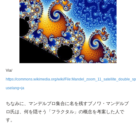
Via/
https://commons.wikimedia.org/wiki/File:Mandel_zoom_11_satellite_double_spi
uselang=ja
ちなみに、マンデルブロ集合に名を残すブノワ・マンデルブ
ロ氏は、何を隠そう「フラクタル」の概念を考案した人で
す。