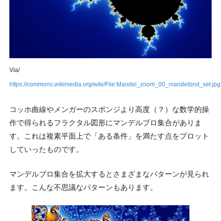
Via/
https://commons.wikimedia.org/wiki/File:Mandel_zoom_00_mandelbrot_set.jpg
コッホ曲線やメンガーのスポンジより高度（？）な数学的操
作で得られるフラクタル図形にマンデルブロ集合がありま
す。これは複素平面上で「ある条件」を満たす点をプロット
していったものです。
マンデルブロ集合を拡大するとさまざまなパターンが見られ
ます。こんな不思議なパターンもあります。