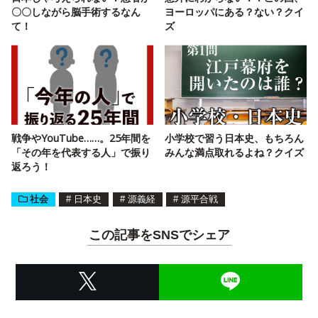
〇〇しながら脳手術するなん
ヨーロッパにある？ない？クイ
て！
ズ
戦争やYouTube……。25年間を
小学校で習う日本史、もちろん
「その年を代表する人」で振り
みんな満点取れるよね？クイズ
返ろう！
社会
#
日本史
#
源義経
#
源平合戦
この記事をSNSでシェア