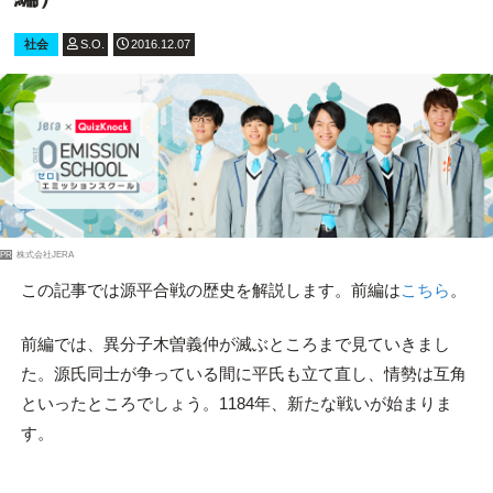
社会
S.O.
2016.12.07
PR
株式会社JERA
この記事では源平合戦の歴史を解説します。前編は
こちら
。
前編では、異分子木曽義仲が滅ぶところまで見ていきまし
た。源氏同士が争っている間に平氏も立て直し、情勢は互角
といったところでしょう。1184年、新たな戦いが始まりま
す。