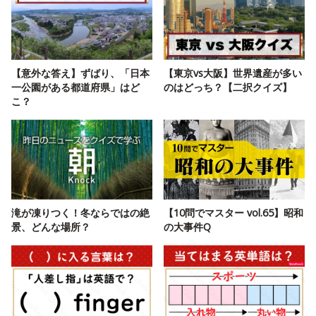
【意外な答え】ずばり、「日本
【東京vs大阪】世界遺産が多い
一公園がある都道府県」はど
のはどっち？【二択クイズ】
こ？
滝が凍りつく！冬ならではの絶
【10問でマスター vol.65】昭和
景、どんな場所？
の大事件Q