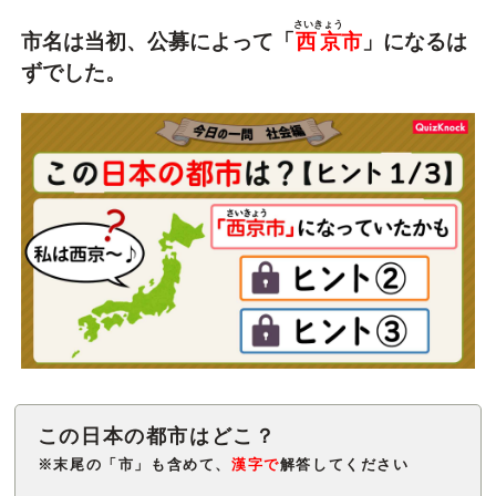
さいきょう
市名は当初、公募によって「
西京
市
」になるは
ずでした。
※末尾の「市」も含めて、
漢字で
解答してください