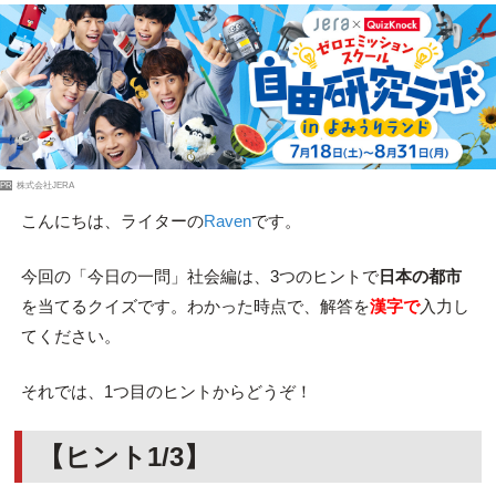
PR
株式会社JERA
こんにちは、ライターの
Raven
です。
今回の「今日の一問」社会編は、3つのヒントで
日本の都市
を当てるクイズです。わかった時点で、解答を
漢字で
入力し
てください。
それでは、1つ目のヒントからどうぞ！
【ヒント1/3】