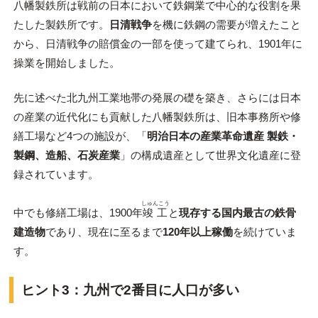
八幡製鉄所は戦前の日本において鉄鋼業で中心的な役割を果
たした製鉄所です。
日清戦争
を機に鉄鋼の需要が増えたこと
から、日清戦争の賠償金の一部を使って建てられ、1901年に
操業を開始しました。
先に述べた北九州工業地帯の発展の礎を築き、さらには日本
の産業の近代化にも貢献した八幡製鉄所は、旧本事務所や修
繕工場など4つの施設が、「
明治日本の産業革命遺産 製鉄・
製鋼、造船、石炭産業
」の構成遺産として世界文化遺産に登
録されています。
しゅんこう
中でも修繕工場は、1900年
竣工
と
現存する国内最古の鉄骨
建造物
であり、現在に至るまで
120年以上稼働
を続けていま
す。
ヒント3：九州で2番目に人口が多い