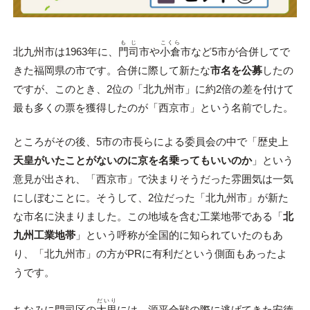
もじ
こくら
北九州市は1963年に、
門司
市や
小倉
市など5市が合併してで
きた福岡県の市です。合併に際して新たな
市名を公募
したの
ですが、このとき、2位の「北九州市」に約2倍の差を付けて
最も多くの票を獲得したのが「西京市」という名前でした。
ところがその後、5市の市長らによる委員会の中で「歴史上
天皇がいたことがないのに京を名乗ってもいいのか
」という
意見が出され、「西京市」で決まりそうだった雰囲気は一気
にしぼむことに。そうして、2位だった「北九州市」が新た
な市名に決まりました。この地域を含む工業地帯である「
北
九州工業地帯
」という呼称が全国的に知られていたのもあ
り、「北九州市」の方がPRに有利だという側面もあったよ
うです。
だいり
ちなみに門司区の
大里
には、源平合戦の際に逃げてきた安徳