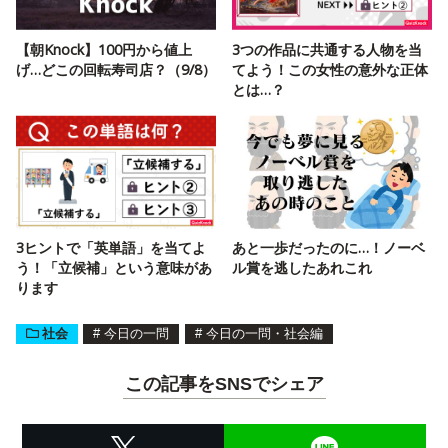
【朝Knock】100円から値上
3つの作品に共通する人物を当
げ…どこの回転寿司店？（9/8）
てよう！この女性の意外な正体
とは…？
3ヒントで「英単語」を当てよ
あと一歩だったのに…！ノーベ
う！「立候補」という意味があ
ル賞を逃したあれこれ
ります
社会
#
今日の一問
#
今日の一問・社会編
この記事をSNSでシェア