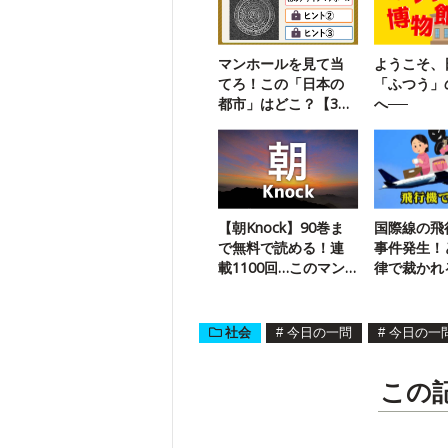
マンホールを見て当
ようこそ、
てろ！この「日本の
「ふつう」
都市」はどこ？【3ヒ
へ──
ントクイズ】
【朝Knock】90巻ま
国際線の飛
で無料で読める！連
事件発生！
載1100回…このマン
律で裁かれ
ガは？
社会
#
今日の一問
#
今日の一
この