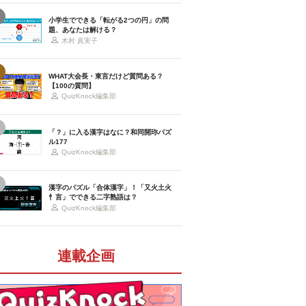
小学生でできる「転がる2つの円」の問
題、あなたは解ける？
木村 真実子
WHAT大会長・東言だけど質問ある？
【100の質問】
QuizKnock編集部
「？」に入る漢字はなに？和同開珎パズ
ル177
QuizKnock編集部
漢字のパズル「合体漢字」！「又火土火
忄言」でできる二字熟語は？
QuizKnock編集部
連載企画