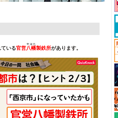
やはた
れている
官営
八幡
製鉄所
があります。