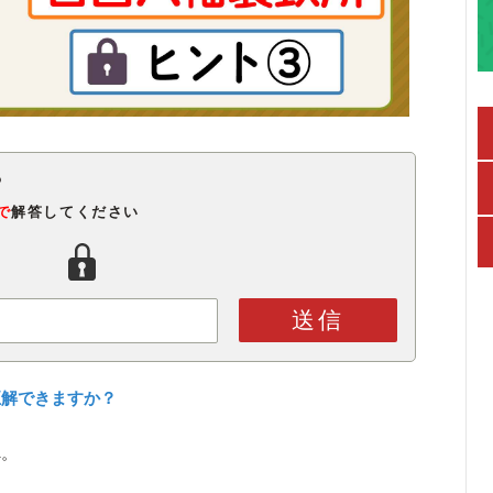
で
解答してください
送信
正解できますか？
へ。