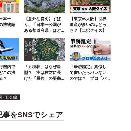
日本一
【意外な答え】ずば
【東京vs大阪】世界
の博物館
り、「日本一公園が
遺産が多いのはどっ
ある都道府県」はど
ち？【二択クイズ】
こ？
行機内で
「五稜郭」はなぜ星
「筆跡鑑定」真似し
どこの法
型？ 実は攻防に長
て書いたらバレない
る？
けた「最強」の要塞
のでは？ プロ「バ
だった！
レますね」
問・社会編
記事をSNSでシェア