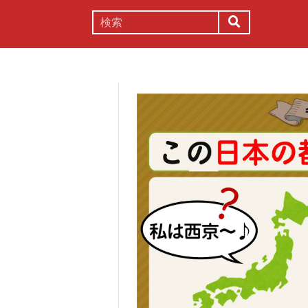
謎解き
コラム
常識
理系