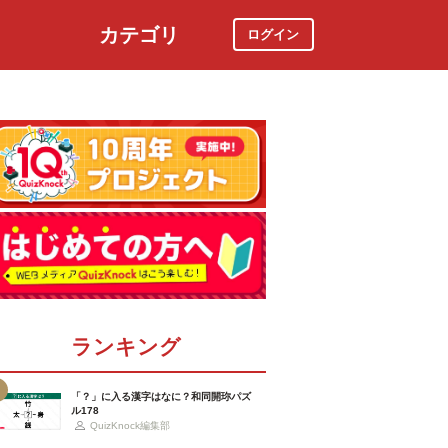
カテゴリ
ログイン
社会
スポーツ
時事ニュース
特集
ランキング
「？」に入る漢字はなに？和同開珎パズ
ル178
QuizKnock編集部