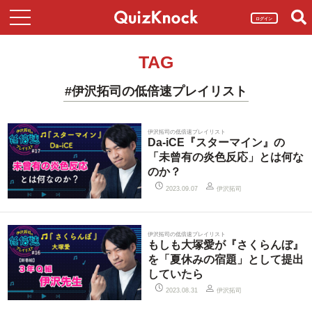
ログイン
TAG
#伊沢拓司の低倍速プレイリスト
伊沢拓司の低倍速プレイリスト
Da-iCE『スターマイン』の
「未曾有の炎色反応」とは何な
のか？
伊沢拓司
2023.09.07
伊沢拓司の低倍速プレイリスト
もしも大塚愛が『さくらんぼ』
を「夏休みの宿題」として提出
していたら
伊沢拓司
2023.08.31