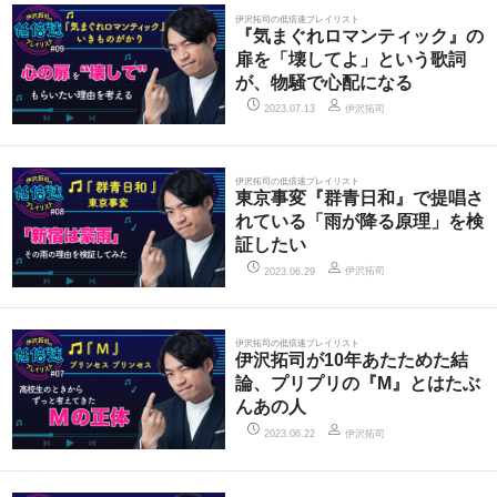
伊沢拓司の低倍速プレイリスト
『気まぐれロマンティック』の
扉を「壊してよ」という歌詞
が、物騒で心配になる
伊沢拓司
2023.07.13
伊沢拓司の低倍速プレイリスト
東京事変『群青日和』で提唱さ
れている「雨が降る原理」を検
証したい
伊沢拓司
2023.06.29
伊沢拓司の低倍速プレイリスト
伊沢拓司が10年あたためた結
論、プリプリの『M』とはたぶ
んあの人
伊沢拓司
2023.06.22