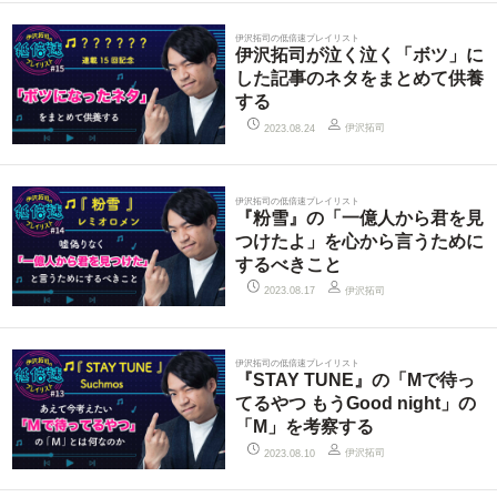
伊沢拓司の低倍速プレイリスト
伊沢拓司が泣く泣く「ボツ」に
した記事のネタをまとめて供養
する
伊沢拓司
2023.08.24
伊沢拓司の低倍速プレイリスト
『粉雪』の「一億人から君を見
つけたよ」を心から言うために
するべきこと
伊沢拓司
2023.08.17
伊沢拓司の低倍速プレイリスト
『STAY TUNE』の「Mで待っ
てるやつ もうGood night」の
「M」を考察する
伊沢拓司
2023.08.10