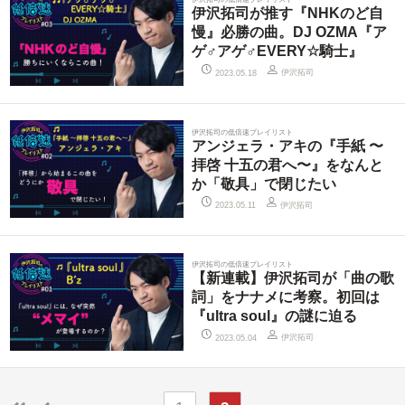
伊沢拓司が推す『NHKのど自
慢』必勝の曲。DJ OZMA『ア
ゲ♂アゲ♂EVERY☆騎士』
伊沢拓司
2023.05.18
伊沢拓司の低倍速プレイリスト
アンジェラ・アキの『手紙 〜
拝啓 十五の君へ〜』をなんと
か「敬具」で閉じたい
伊沢拓司
2023.05.11
伊沢拓司の低倍速プレイリスト
【新連載】伊沢拓司が「曲の歌
詞」をナナメに考察。初回は
『ultra soul』の謎に迫る
伊沢拓司
2023.05.04