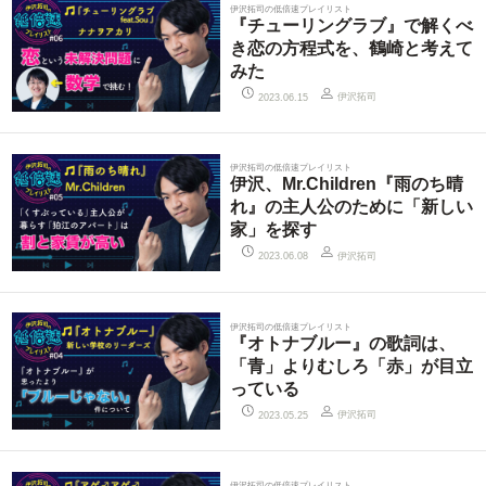
伊沢拓司の低倍速プレイリスト
『チューリングラブ』で解くべ
き恋の方程式を、鶴崎と考えて
みた
伊沢拓司
2023.06.15
伊沢拓司の低倍速プレイリスト
伊沢、Mr.Children『雨のち晴
れ』の主人公のために「新しい
家」を探す
伊沢拓司
2023.06.08
伊沢拓司の低倍速プレイリスト
『オトナブルー』の歌詞は、
「青」よりむしろ「赤」が目立
っている
伊沢拓司
2023.05.25
伊沢拓司の低倍速プレイリスト