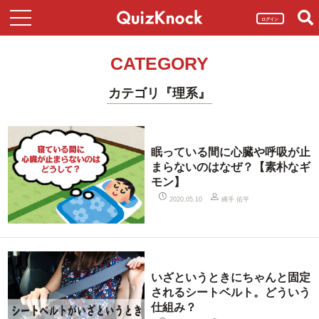
ログイン
CATEGORY
カテゴリ『理系』
眠っている間に心臓や呼吸が止
まらないのはなぜ？【素朴なギ
モン】
縄手 佑平
2020.05.10
いざというときにちゃんと固定
されるシートベルト。どういう
仕組み？