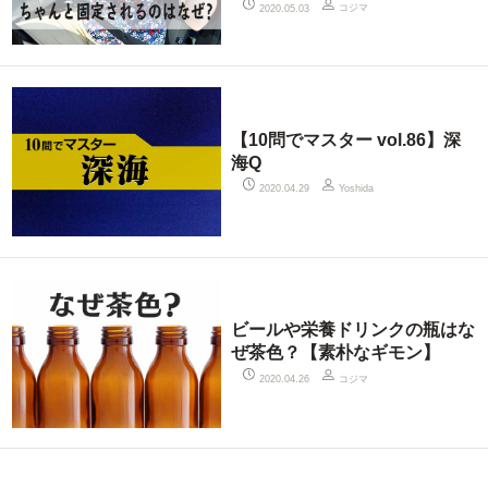
コジマ
2020.05.03
【10問でマスター vol.86】深
海Q
2020.04.29
Yoshida
ビールや栄養ドリンクの瓶はな
ぜ茶色？【素朴なギモン】
コジマ
2020.04.26