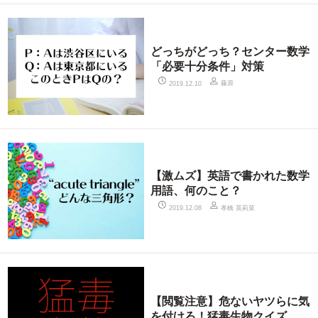
どっちがどっち？センター数学
「必要十分条件」対策
藤原
2019.12.10
【激ムズ】英語で書かれた数学
用語、何のこと？
孝橋 英莉菜
2019.12.08
【閲覧注意】危ないヤツらに気
を付けろ！猛毒生物クイズ