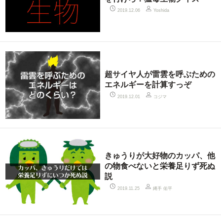
2019.12.06
Yoshida
超サイヤ人が雷雲を呼ぶための
エネルギーを計算すっぞ
コジマ
2019.12.01
きゅうりが大好物のカッパ、他
の物食べないと栄養足りず死ぬ
説
縄手 佑平
2019.11.25