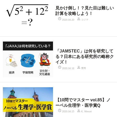
見かけ倒し！？見た目は難しい
計算を攻略しよう！
コジマ
2020.04.20
「JAMSTEC」は何を研究して
る？日本にある研究所の略称ク
イズ！
豊岡
2020.04.16
【10問でマスター vol.85】ノ
ーベル生理学・医学賞Q
2020.04.15
K. Mimori