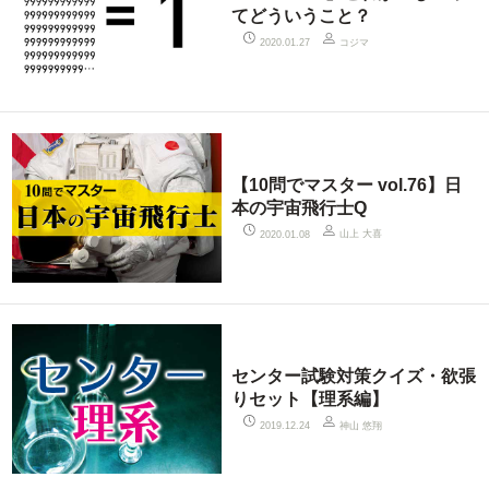
てどういうこと？
コジマ
2020.01.27
【10問でマスター vol.76】日
本の宇宙飛行士Q
山上 大喜
2020.01.08
センター試験対策クイズ・欲張
りセット【理系編】
神山 悠翔
2019.12.24