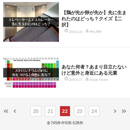
【鶏が先か卵が先か】先に生ま
れたのはどっち？クイズ【二
択】
神山 悠翔
2019.11.24
あなた何者？あまり目立たない
けど意外と身近にある元素
2019.11.17
Suzuki Yosuke
20
21
22
23
24
全745件中505-528件