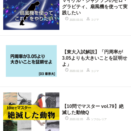
マイケル・ジャクソンのゼロ・
グラビティ、扇風機を使って実
践したい
コジマ
2020.03.01
【東大入試解説】「円周率が
3.05よりも大きいことを証明せ
よ」
コジマ
2020.02.16
【10問でマスター vol.79】絶
滅した動物Q
ソフロレリア
2020.02.05