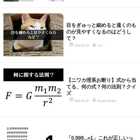
目をぎゅっと細めると遠くのも
のが見やすくなるのはどうし
て？
セチ
2020.02.02
【ニワカ理系お断り】式から当
てる、何の式？何の法則？クイ
ズ
2020.01.30
Suzuki Yosuke
「0.999...=1」これが正しいっ