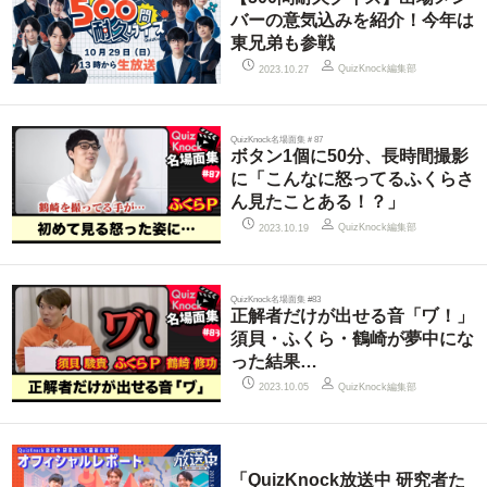
バーの意気込みを紹介！今年は
東兄弟も参戦
QuizKnock編集部
2023.10.27
QuizKnock名場面集＃87
ボタン1個に50分、長時間撮影
に「こんなに怒ってるふくらさ
ん見たことある！？」
QuizKnock編集部
2023.10.19
QuizKnock名場面集 #83
正解者だけが出せる音「ヷ！」
須貝・ふくら・鶴崎が夢中にな
った結果…
QuizKnock編集部
2023.10.05
「QuizKnock放送中 研究者た