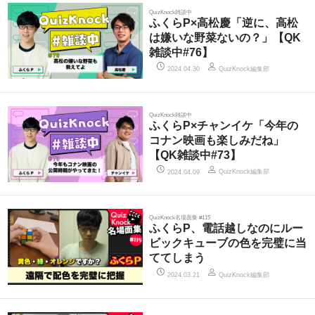
QuizKnock雑談中
ふくらP×高松慶「逆に、高松
は嫌いな野菜ないの？」【QK
雑談中#76】
QuizKnock編集部
2024.04.30
QuizKnock雑談中
ふくらP×チャンイケ「今年の
コナン映画も楽しみだね」
【QK雑談中#73】
QuizKnock編集部
2024.04.09
QuizKnock名場面集 #115
ふくらP、電話越しなのにルー
ビックキューブの色を完璧に当
ててしまう
QuizKnock編集部
2024.03.21