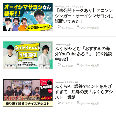
Web限定のトークお見せします！
【未公開トークあり】アニソン
シンガー・オーイシマサヨシに
話聞いてみた！
QuizKnock編集部
2024.06.22
QuizKnock雑談中
ふくらP×とむ「おすすめの海
外YouTubeある？」【QK雑談
中#82】
QuizKnock編集部
2024.06.18
QuizKnock名場面集＃123
ふくらP、誤答でヒントをあげ
すぎて…屈辱の技「ふくらアシ
スト」爆誕
QuizKnock編集部
2024.05.23