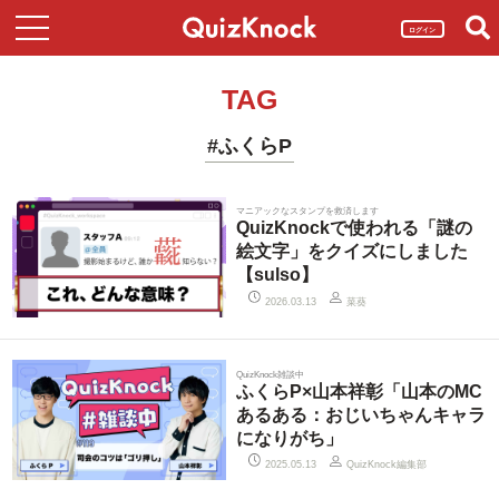
ログイン
TAG
#ふくらP
マニアックなスタンプを救済します
QuizKnockで使われる「謎の
絵文字」をクイズにしました
【sulso】
菜葵
2026.03.13
QuizKnock雑談中
ふくらP×山本祥彰「山本のMC
あるある：おじいちゃんキャラ
になりがち」
QuizKnock編集部
2025.05.13