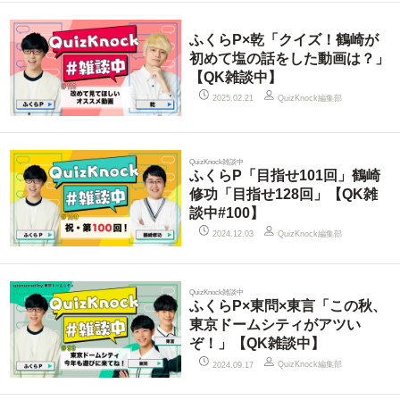
ふくらP×乾「クイズ！鶴崎が
初めて塩の話をした動画は？」
【QK雑談中】
QuizKnock編集部
2025.02.21
QuizKnock雑談中
ふくらP「目指せ101回」鶴崎
修功「目指せ128回」【QK雑
談中#100】
QuizKnock編集部
2024.12.03
QuizKnock雑談中
ふくらP×東問×東言「この秋、
東京ドームシティがアツい
ぞ！」【QK雑談中】
QuizKnock編集部
2024.09.17