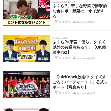
QuizKnock名場面集＃110
ふくらP、苦手な野菜で衝撃的
な食レポ「野菜のニオイがす
る」
QuizKnock編集部
2024.02.08
QuizKnock雑談中
ふくらP×東言「僕ら、クイズ
以外の共通点ある？」【QK雑
談中#62】
QuizKnock編集部
2024.01.23
「QuizKnock放送中 クイズす
ごろくパーティー！！」公式レ
ポート【写真あり】
QuizKnock編集部
2023.12.30