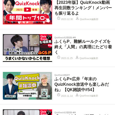
【2023年版】QuizKnock動画
再生回数ランキング！メンバー
も振り返るよ
QuizKnock編集部
2023.12.30
QuizKnock名場面集 #98
ふくらP、難解ルールクイズを
終え「人間」の真理にたどり着
く
QuizKnock編集部
2023.11.25
QuizKnock雑談中
ふくらP×広井「年末の
QuizKnock放送中も楽しみだ
ね」【QK雑談中#54】
QuizKnock編集部
2023.11.14
QuizKnock名場面集 #94