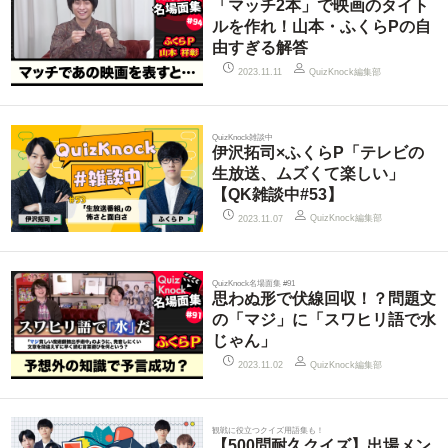
「マッチ2本」で映画のタイト
ルを作れ！山本・ふくらPの自
由すぎる解答
QuizKnock編集部
2023.11.11
QuizKnock雑談中
伊沢拓司×ふくらP「テレビの
生放送、ムズくて楽しい」
【QK雑談中#53】
QuizKnock編集部
2023.11.07
QuizKnock名場面集 #91
思わぬ形で伏線回収！？問題文
の「マジ」に「スワヒリ語で水
じゃん」
QuizKnock編集部
2023.11.02
観戦に役立つクイズ用語集も！
【500問耐久クイズ】出場メン