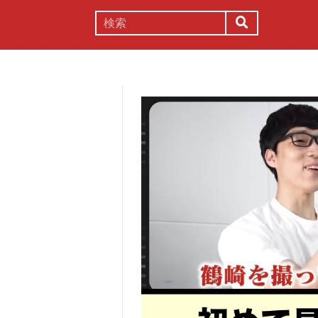
謎解き
コラム
常識
理系