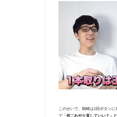
このせいで、鶴崎は1回ボタンに
で「
何これやり直していい？」