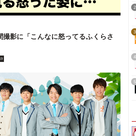
2
3
時間撮影に「こんなに怒ってるふくらさ
4
19
5