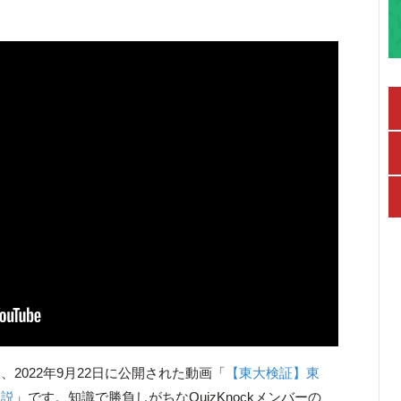
2022年9月22日に公開された動画「
【東大検証】東
る説
」です。知識で勝負しがちなQuizKnockメンバーの