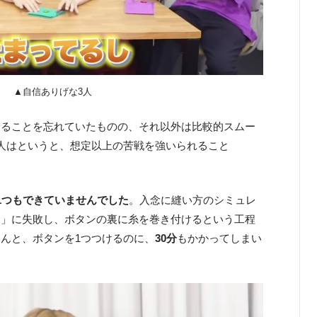
▲自信ありげな3人
けることを忘れていたものの、それ以外は比較的スムー
人はというと、想定以上の苦戦を強いられること
1つもできていませんでした
。入念に縫い方のシミュレ
め」に失敗し、ボタンの裏に糸を巻き付けるという工程
んと、ボタンを1つつけるのに、
30分
もかかってしまい