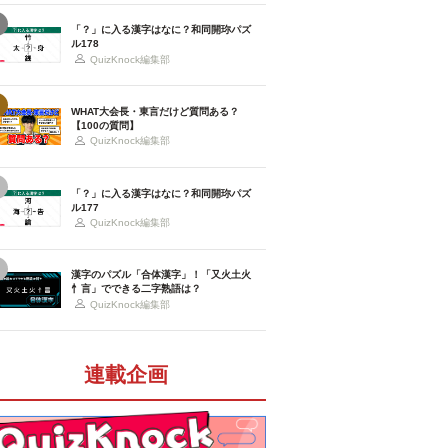
「？」に入る漢字はなに？和同開珎パズ
ル178
QuizKnock編集部
WHAT大会長・東言だけど質問ある？
【100の質問】
QuizKnock編集部
「？」に入る漢字はなに？和同開珎パズ
ル177
QuizKnock編集部
漢字のパズル「合体漢字」！「又火土火
忄言」でできる二字熟語は？
QuizKnock編集部
連載企画