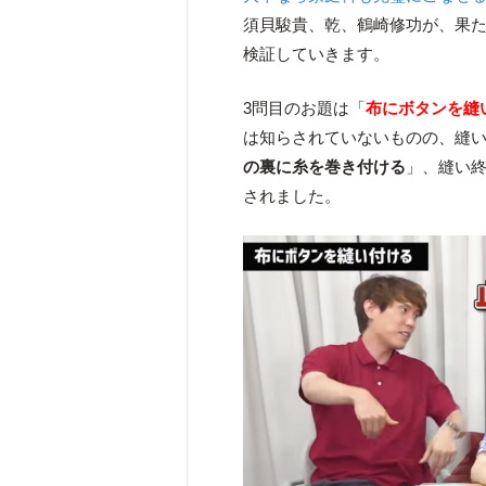
須貝駿貴、乾、鶴崎修功が、果
検証していきます。
3問目のお題は「
布にボタンを縫
は知らされていないものの、縫
の裏に糸を巻き付ける
」、縫い
されました。