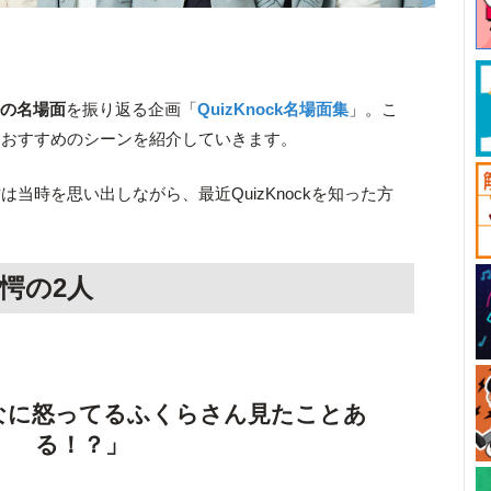
ルの名場面
を振り返る企画「
QuizKnock名場面集
」。こ
、おすすめのシーンを紹介していきます。
当時を思い出しながら、最近QuizKnockを知った方
。
愕の2人
なに怒ってるふくらさん見たことあ
る！？」