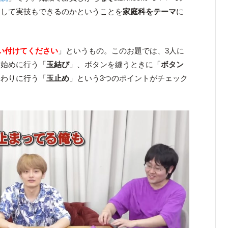
たして実技もできるのかということを
家庭科をテーマ
に
い付けてください
」というもの。このお題では、3人に
い始めに行う「
玉結び
」、ボタンを縫うときに「
ボタン
終わりに行う「
玉止め
」という3つのポイントがチェック