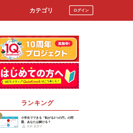
カテゴリ
ログイン
社会
スポーツ
時事ニュース
特集
ランキング
小学生でできる「転がる2つの円」の問
題、あなたは解ける？
木村 真実子