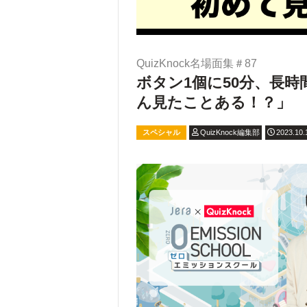
QuizKnock名場面集＃87
ボタン1個に50分、長
ん見たことある！？」
スペシャル
QuizKnock編集部
2023.10.