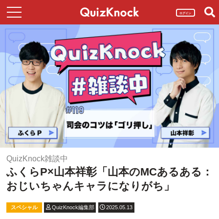
ログイン
QuizKnock雑談中
ふくらP×山本祥彰「山本のMCあるある：
おじいちゃんキャラになりがち」
スペシャル
QuizKnock編集部
2025.05.13