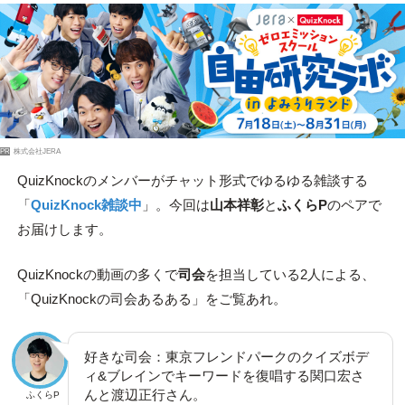
PR
株式会社JERA
QuizKnockのメンバーがチャット形式でゆるゆる雑談する
「
QuizKnock雑談中
」。今回は
山本祥彰
と
ふくらP
のペアで
お届けします。
QuizKnockの動画の多くで
司会
を担当している2人による、
「QuizKnockの司会あるある」をご覧あれ。
好きな司会：東京フレンドパークのクイズボデ
ィ&ブレインでキーワードを復唱する関口宏さ
んと渡辺正行さん。
ふくらP