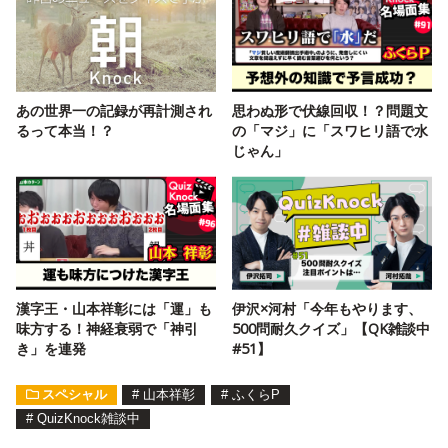
あの世界一の記録が再計測され
思わぬ形で伏線回収！？問題文
るって本当！？
の「マジ」に「スワヒリ語で水
じゃん」
漢字王・山本祥彰には「運」も
伊沢×河村「今年もやります、
味方する！神経衰弱で「神引
500問耐久クイズ」【QK雑談中
き」を連発
#51】
スペシャル
#
山本祥彰
#
ふくらP
#
QuizKnock雑談中