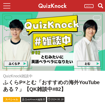
ログイン
QuizKnock雑談中
ふくらP×とむ「おすすめの海外YouTube
ある？」【QK雑談中#82】
スペシャル
QuizKnock編集部
2024.06.18