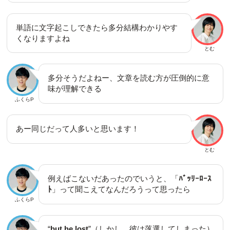
単語に文字起こしできたら多分結構わかりやす
くなりますよね
とむ
多分そうだよねー、文章を読む方が圧倒的に意
味が理解できる
ふくらP
あー同じだって人多いと思います！
とむ
例えばこないだあったのでいうと、「
ﾊﾞｯﾘｰﾛｰｽ
ﾄ
」って聞こえてなんだろうって思ったら
ふくらP
“
but he lost
”（しかし、彼は落選してしまった）