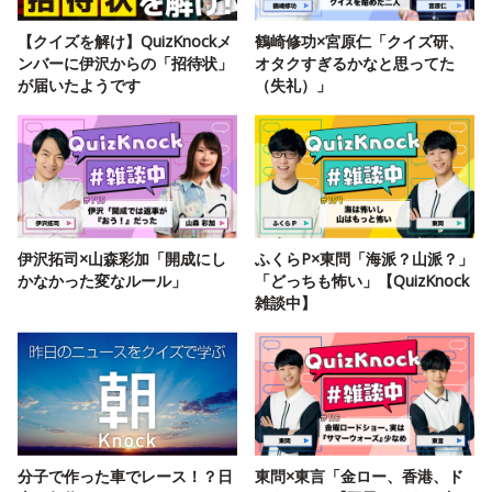
【クイズを解け】QuizKnockメ
鶴崎修功×宮原仁「クイズ研、
ンバーに伊沢からの「招待状」
オタクすぎるかなと思ってた
が届いたようです
（失礼）」
伊沢拓司×山森彩加「開成にし
ふくらP×東問「海派？山派？」
かなかった変なルール」
「どっちも怖い」【QuizKnock
雑談中】
分子で作った車でレース！？日
東問×東言「金ロー、香港、ド