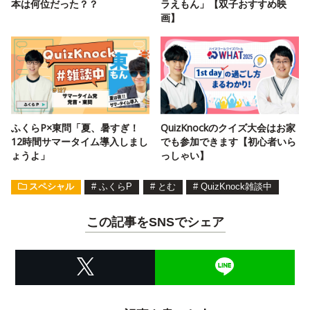
本は何位だった？？
ラえもん」【双子おすすめ映
画】
ふくらP×東問「夏、暑すぎ！
QuizKnockのクイズ大会はお家
12時間サマータイム導入しまし
でも参加できます【初心者いら
ょうよ」
っしゃい】
スペシャル
#
ふくらP
#
とむ
#
QuizKnock雑談中
この記事をSNSでシェア