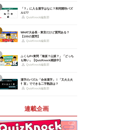
「？」に入る漢字はなに？和同開珎パズ
ル177
QuizKnock編集部
WHAT大会長・東言だけど質問ある？
【100の質問】
QuizKnock編集部
ふくらP×東問「海派？山派？」「どっち
も怖い」【QuizKnock雑談中】
QuizKnock編集部
漢字のパズル「合体漢字」！「又火土火
忄言」でできる二字熟語は？
QuizKnock編集部
連載企画