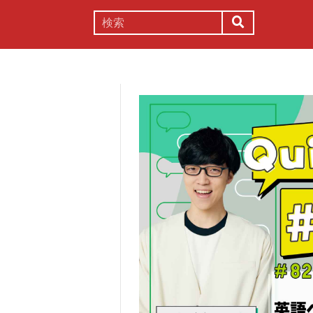
謎解き
コラム
常識
理系