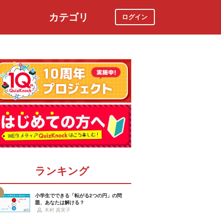
カテゴリ
ログイン
社会
スポーツ
時事ニュース
特集
ランキング
小学生でできる「転がる2つの円」の問
題、あなたは解ける？
木村 真実子