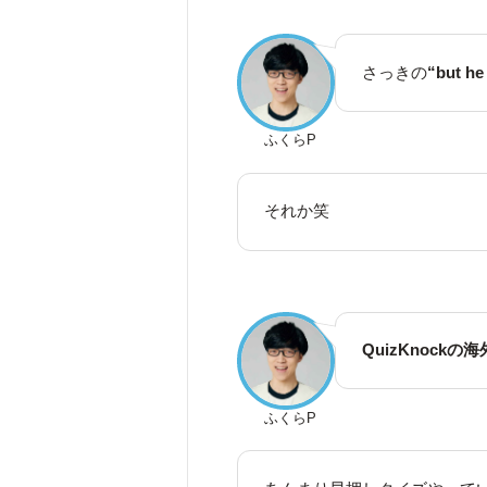
さっきの
“but 
ふくらP
それか笑
QuizKnock
ふくらP