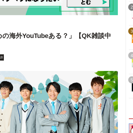
2
3
の海外YouTubeある？」【QK雑談中
4
18
5