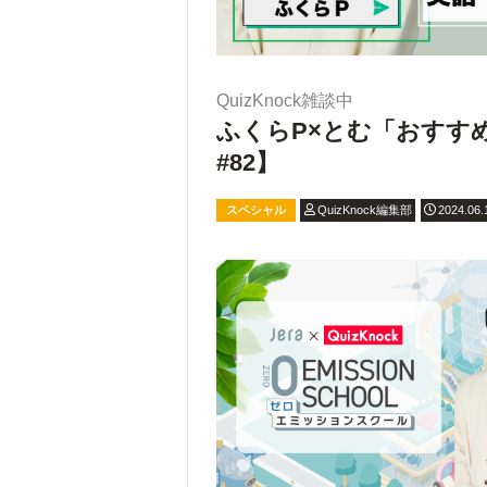
QuizKnock雑談中
ふくらP×とむ「おすすめ
#82】
スペシャル
QuizKnock編集部
2024.06.