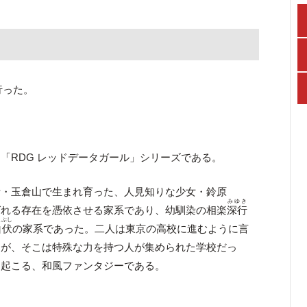
行った。
「RDG レッドデータガール」シリーズである。
伊・玉倉山で生まれ育った、人見知りな少女・鈴原
みゆき
ばれる存在を憑依させる家系であり、幼馴染の相楽
深行
まぶし
山伏
の家系であった。二人は東京の高校に進むように言
るが、そこは特殊な力を持つ人が集められた学校だっ
き起こる、和風ファンタジーである。