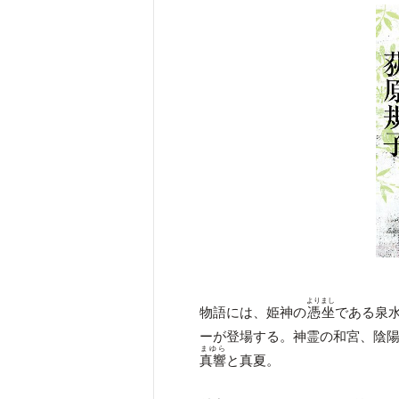
よりまし
物語には、姫神の
憑坐
である泉
ーが登場する。神霊の和宮、陰
まゆら
真響
と真夏。