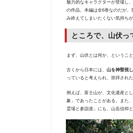
魅力的なキャラクターが登場し
の作品。本編は全6巻なのだが、
み終えてしまいたくない気持ち
ところで、山伏っ
まず、山伏とは何か、というこ
古くから日本には、
山を神聖視
っていると考えられ、崇拝され
例えば、富士山が、文化遺産と
象」であったことがある。また
霊場と参詣道」にも、山岳信仰