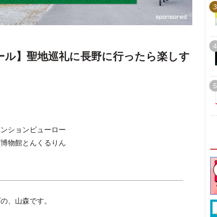
3
4
ガール】聖地巡礼に長野に行ったら楽しす
5
ベンションビューロー
ば博物館とんくるりん
プの、山森です。