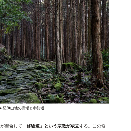
▲紀伊山地の霊場と参詣道
どが習合して
「修験道」という宗教が成立
する。この修