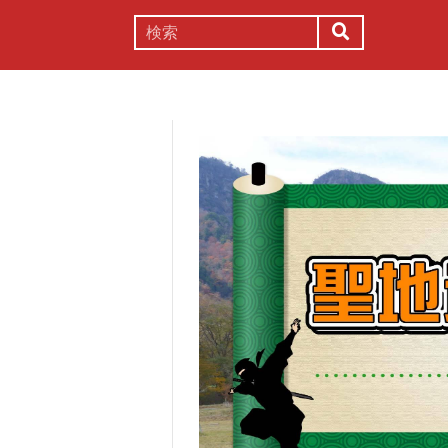
謎解き
コラム
常識
理系