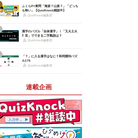
ふくらP×東問「海派？山派？」「どっち
も怖い」【QuizKnock雑談中】
QuizKnock編集部
漢字のパズル「合体漢字」！「又火土火
忄言」でできる二字熟語は？
QuizKnock編集部
「？」に入る漢字はなに？和同開珎パズ
ル176
QuizKnock編集部
連載企画