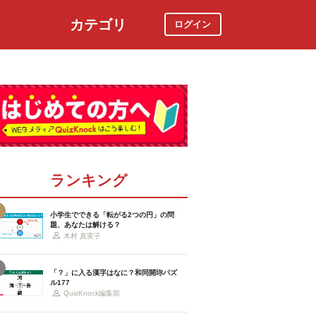
カテゴリ
ログイン
社会
スポーツ
時事ニュース
特集
ランキング
小学生でできる「転がる2つの円」の問
題、あなたは解ける？
木村 真実子
「？」に入る漢字はなに？和同開珎パズ
ル177
QuizKnock編集部