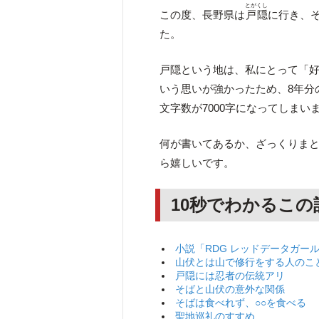
とがくし
この度、長野県は
戸隠
に行き、
た。
戸隠という地は、私にとって「
いう思いが強かったため、8年分
文字数が7000字になってしまい
何が書いてあるか、ざっくりま
ら嬉しいです。
10秒でわかるこの
小説「RDG レッドデータガー
山伏とは山で修行をする人のこ
戸隠には忍者の伝統アリ
そばと山伏の意外な関係
そばは食べれず、○○を食べる
聖地巡礼のすすめ