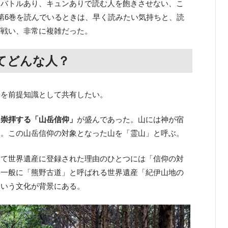
、バトルあり、キュンありで読む人を飽きさせない、こ
第6巻を読んでいるときは、早く読みたい気持ちと、読
が戦い、非常に複雑だった。
てどんな人？
とを前提知識として共有したい。
し崇拝する「山岳信仰」
が盛んであった。山には神が宿
た。この山岳信仰の対象となった山を「霊山」と呼ぶ。
して世界遺産に登録された理由のひとつには「信仰の対
、一般に「熊野古道」と呼ばれる世界遺産「紀伊山地の
という文化が背景にある。