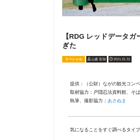
【RDG レッドデータ
ぎた
スペシャル
山森 彩加
2021.01.31
提供：（公財）ながの観光コン
取材協力：戸隠忍法資料館、そ
執筆、撮影協力：
あさぬま
気になることをすぐ調べるタイ