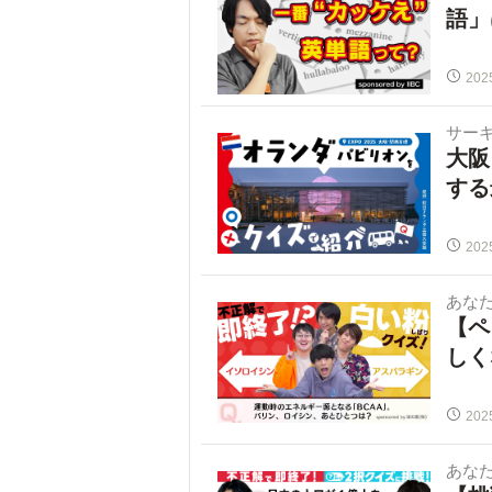
語」
202
サー
大阪
する
202
あな
【ペ
しく
202
あな