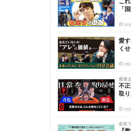
これ
「国
202
愛す
くせ
202
最後
不正
取り
202
奈良
【教