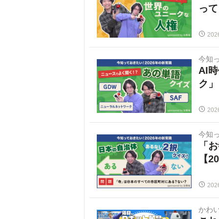
って
202
今知
AI
ク」
202
今知
「お
【2
202
かわ