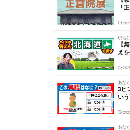
「正
202
現地
【無
えを
202
あな
3ヒ
いう
202
あな