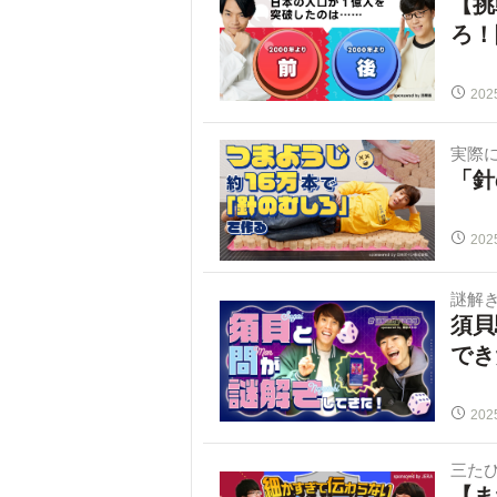
【挑
ろ！
202
実際
「針
202
謎解
須貝
でき
202
三た
【ま