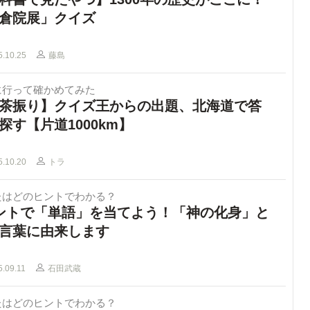
倉院展」クイズ
5.10.25
藤島
に行って確かめてみた
茶振り】クイズ王からの出題、北海道で答
探す【片道1000km】
5.10.20
トラ
たはどのヒントでわかる？
ントで「単語」を当てよう！「神の化身」と
言葉に由来します
5.09.11
石田武蔵
たはどのヒントでわかる？