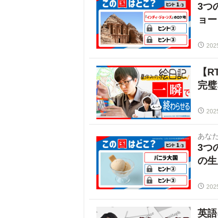
3つ
ョー
202
【R
完璧
202
あな
3つ
の生
202
英語