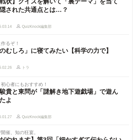
戦状】クイズを解いて「裏テーマ」を当て
隠された共通点とは…？
5.03.14
QuizKnock編集部
に作るぞ！
のむしろ」に寝てみたい【科学の力で】
5.02.26
トラ
き初心者にもおすすめ！
駿貴と東問が「謎解き地下遊戯場」で遊ん
たよ
5.01.27
QuizKnock編集部
び開催、知の狂宴。
だやれます】第3回「細かすぎて伝わらない