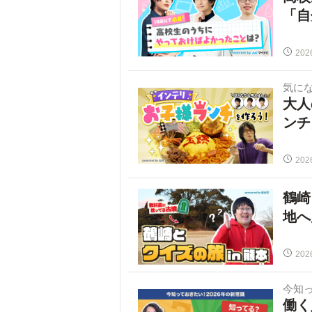
「自
202
気に
大人
ンチ
202
鶴崎
地へ
202
今知
働く