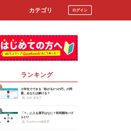
カテゴリ
ログイン
社会
スポーツ
時事ニュース
特集
ランキング
小学生でできる「転がる2つの円」の問
題、あなたは解ける？
木村 真実子
「？」に入る漢字はなに？和同開珎パズ
ル177
QuizKnock編集部