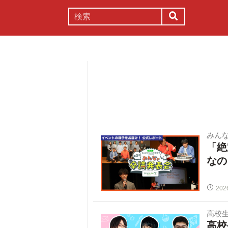
謎解き
コラム
常識
理系
みん
「絶
なの
202
高校
高校