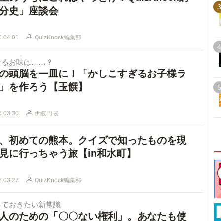
3
分史」座談会
6.04.01
QuizKnock編集部
4
なるお味は……？
の頭脳を一皿に！「かしこすぎるお子様ラ
」を作ろう【玉饌】
5
6.03.30
伊波円蔵
、初めての熊本。クイズで知ったものを現
見に行っちゃう旅【in和水町】
6.03.27
QuizKnock編集部
っておきたい新常識
人のための「〇〇ない権利」。あなたも使