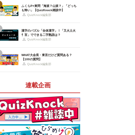
ふくらP×東問「海派？山派？」「どっち
も怖い」【QuizKnock雑談中】
QuizKnock編集部
漢字のパズル「合体漢字」！「又火土火
忄言」でできる二字熟語は？
QuizKnock編集部
WHAT大会長・東言だけど質問ある？
【100の質問】
QuizKnock編集部
連載企画