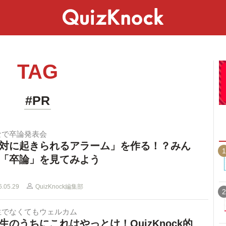
スペシャル
ライフ
ことば
カルチャー
TAG
#PR
なで卒論発表会
対に起きられるアラーム」を作る！？みん
1
「卒論」を見てみよう
6.05.29
QuizKnock編集部
2
生でなくてもウェルカム
生のうちにこれはやっとけ！QuizKnock的