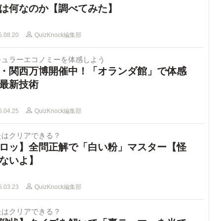
は何なのか【調べてみた】
5.08.20
QuizKnock編集部
キュラーエコノミーを体感しよう
・関西万博開催中！「オランダ館」で体感
最新技術
5.04.25
QuizKnock編集部
たはクリアできる？
ロッ】全問正解で「白い粉」マスター【怪
ないよ】
5.03.23
QuizKnock編集部
たはクリアできる？