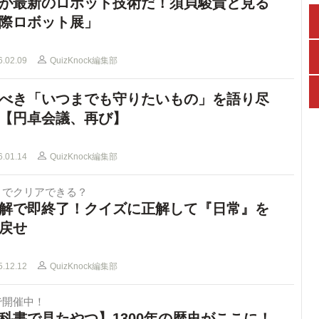
が最新のロボット技術だ！須貝駿貴と見る
際ロボット展」
6.02.09
QuizKnock編集部
べき「いつまでも守りたいもの」を語り尽
【円卓会議、再び】
6.01.14
QuizKnock編集部
までクリアできる？
解で即終了！クイズに正解して『日常』を
戻せ
5.12.12
QuizKnock編集部
で開催中！
科書で見たやつ】1300年の歴史がここに！