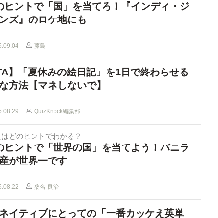
のヒントで「国」を当てろ！『インディ・ジ
ンズ』のロケ地にも
5.09.04
藤島
TA】「夏休みの絵日記」を1日で終わらせる
な方法【マネしないで】
5.08.29
QuizKnock編集部
たはどのヒントでわかる？
のヒントで「世界の国」を当てよう！バニラ
産が世界一です
5.08.22
桑名 良治
ネイティブにとっての「一番カッケえ英単