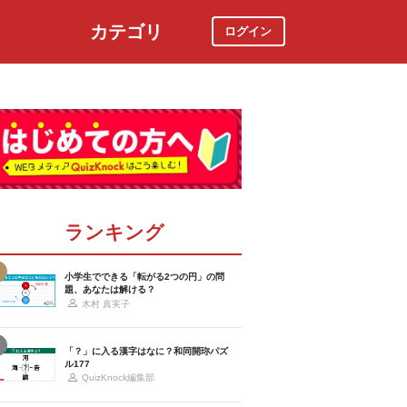
カテゴリ
ログイン
社会
スポーツ
時事ニュース
特集
ランキング
小学生でできる「転がる2つの円」の問
題、あなたは解ける？
木村 真実子
「？」に入る漢字はなに？和同開珎パズ
ル177
QuizKnock編集部