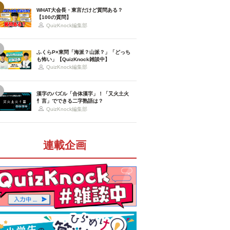
WHAT大会長・東言だけど質問ある？
【100の質問】
QuizKnock編集部
ふくらP×東問「海派？山派？」「どっち
も怖い」【QuizKnock雑談中】
QuizKnock編集部
漢字のパズル「合体漢字」！「又火土火
忄言」でできる二字熟語は？
QuizKnock編集部
連載企画