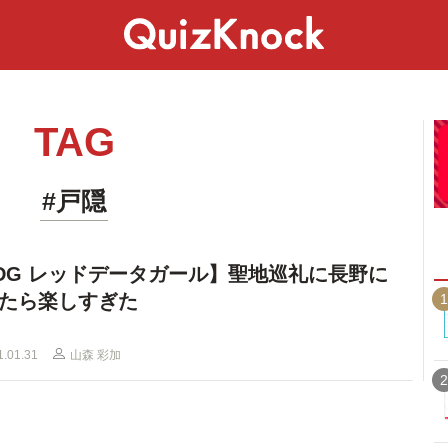
スペシャル
ライフ
ことば
カルチャー
TAG
#戸隠
DG レッドデータガール】聖地巡礼に長野に
たら楽しすぎた
1
1.01.31
山森 彩加
2