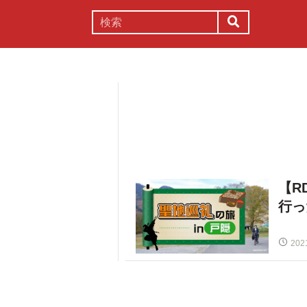
謎解き
コラム
常識
理系
【R
行っ
202