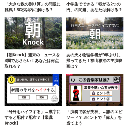
「大きな数の割り算」の問題に
小学生でできる「転がる2つの
挑戦！30秒以内に解ける？
円」の問題、あなたは解ける？
【朝Knock】週末のニュースを
あの天才物理学者が9年ぶりに
3問でおさらい！あなたは何点
帰ってきた！福山雅治の主演映
取れる？
画は？
「号外をハイフする」←漢字に
「演奏で客が失神」←誰のエピ
すると配付？配布？【常識
ソード？ 3ヒントで「偉人」を
Knock】
当てよう