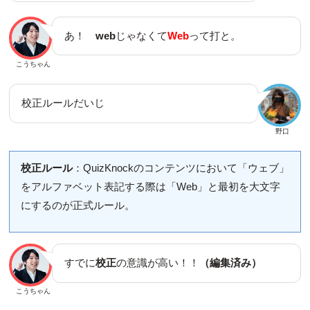
あ！
web
じゃなくて
Web
って打と。
こうちゃん
校正ルールだいじ
野口
校正ルール
：QuizKnockのコンテンツにおいて「ウェブ」
をアルファベット表記する際は「Web」と最初を大文字
にするのが正式ルール。
すでに
校正
の意識が高い！！
（編集済み）
こうちゃん