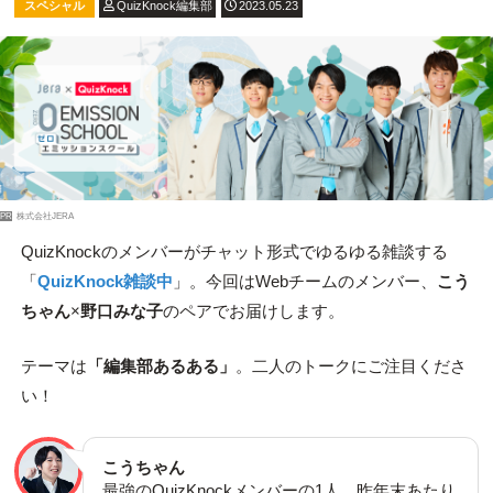
スペシャル
QuizKnock編集部
2023.05.23
PR
株式会社JERA
QuizKnockのメンバーがチャット形式でゆるゆる雑談する
「
QuizKnock雑談中
」。今回はWebチームのメンバー、
こう
ちゃん
×
野口みな子
のペアでお届けします。
テーマは
「編集部あるある」
。二人のトークにご注目くださ
い！
こうちゃん
最強のQuizKnockメンバーの1人。昨年末あたり