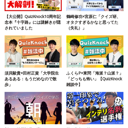
【大公開】QuizKnock10周年記
鶴崎修功×宮原仁「クイズ研、
念本『十字路』には謎解きが隠
オタクすぎるかなと思ってた
されていました
（失礼）」
須貝駿貴×田村正資「大学院生
ふくらP×東問「海派？山派？」
あるある：もうだめなので散
「どっちも怖い」【QuizKnock
歩」
雑談中】