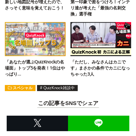
新しい地図記号が増えたので、
第一印象で差をつけろ！インテ
さっそく意味を覚えておこう！
リ達が考えた「最強の名刺交
換」選手権
「あなたが選ぶQuizKnockの名
「ただし、みなさんはカニで
場面」トップ5を発表！1位はや
す」まさかの条件でカニになっ
っぱり…
ちゃった3人
スペシャル
#
QuizKnock雑談中
この記事をSNSでシェア