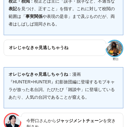
校正・校閲
：校正とは主に「誤字・脱字など、不適当な
表記
を見つけ、正すこと」を指す。これに対して校閲の
範囲は「
事実関係
や表現の是非」まで及ぶものだが、両
者はしばしば混同される。
オレじゃなきゃ見逃しちゃうね
野口
オレじゃなきゃ見逃しちゃうね
：漫画
『HUNTER×HUNTER』幻影旅団編に登場するモブキャ
ラが放った名台詞。たびたび「雑談中」に登場している
あたり、人気の台詞であることが窺える。
今野口さんから
ジャッジメントチェーン
を突き
刺され