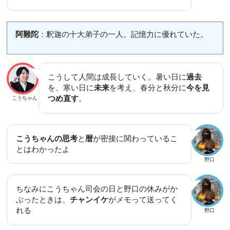
阿難陀
：釈迦の十大弟子の一人。記憶力に優れていた。
こうして人間は成長していく。暑い日に
過去
を、寒い日に
未来
を考え、春分と秋分に
今を見
つめ直す
。
こうちゃん
こうちゃんの思考
と
暦
が密接に関わっているこ
とはわかったよ
野口
ちなみにこうちゃん司会の日と野口の休みがか
ぶったときは、
チャンイケ
がメモって送ってく
れる
野口