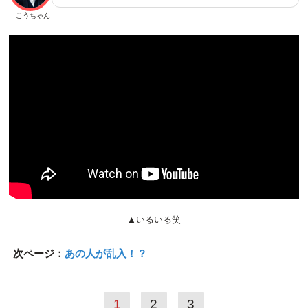
こうちゃん
▲いるいる笑
次ページ：
あの人が乱入！？
1
2
3