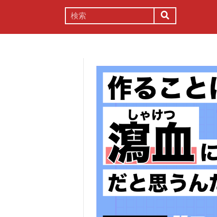
謎解き
コラム
常識
理系