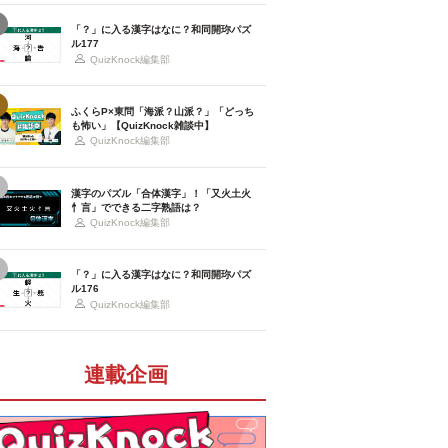
「？」に入る漢字はなに？和同開珎パズ
ル177
QuizKnock編集部
ふくらP×東問「海派？山派？」「どっち
も怖い」【QuizKnock雑談中】
QuizKnock編集部
漢字のパズル「合体漢字」！「又火土火
忄言」でできる二字熟語は？
QuizKnock編集部
「？」に入る漢字はなに？和同開珎パズ
ル176
QuizKnock編集部
連載企画