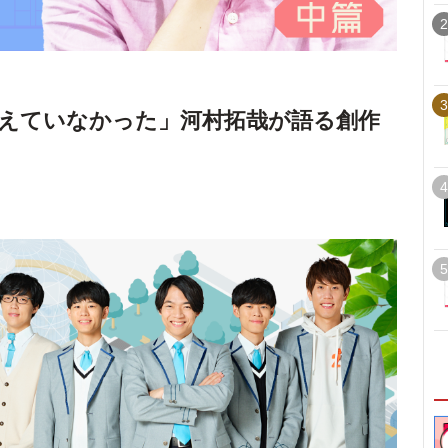
2
3
使えていなかった」河村拓哉が語る創作
4
5