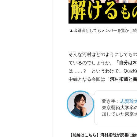
▲出題者としてもメンバーを驚かし続
そんな河村はどのようにしても
ているのでしょうか。
「自分は2
は……？ というわけで、Quiz
中編となる今回は
「河村拓哉と
聞き手：
志賀玲
東京藝術大学卒
加していた東京
【前編はこちら】河村拓哉が読書に触