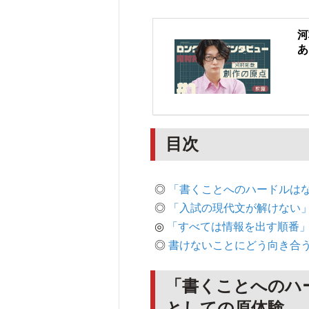
河
あ
目次
◎
「書くことへのハードルは
◎
「入試の現代文が解けない
◎
「すべては情報を出す順番
◎
書けないことにどう向き合
「書くことへのハ
としての原体験