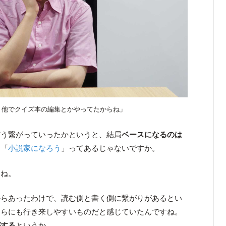
、他でクイズ本の編集とかやってたからね」
う繋がっていったかというと、結局
ベースになるのは
と「
小説家になろう
」ってあるじゃないですか。
すね。
らあったわけで、読む側と書く側に繋がりがあるとい
ちらにも行き来しやすいものだと感じていたんですね。
がする
というか。