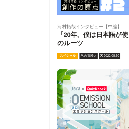
河村拓哉インタビュー【中編】
「20年、僕は日本語が
のルーツ
スペシャル
志賀玲太
2022.08.30