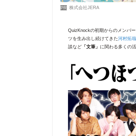
株式会社JERA
PR
QuizKnockの初期からのメ
ツを生み出し続けてきた
河村拓
談など
「文筆」
に関わる多くの