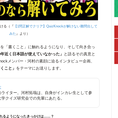
ける（『
【1問正解でクリア】QuizKnockが解けない難問出して
みた
』より）
のを「書くこと」に触れるようになり、そして向き合っ
0年近く日本語が使えていなかった」
と語るその真意と
Knockメンバー・河村の素顔に迫るインタビュー企画、
書くこと」
をテーマにお送りします。
太
のライター。河村拓哉は、自身がインカレ生として参
大学クイズ研究会での先輩にあたる。
れるようになったきっかけは……？