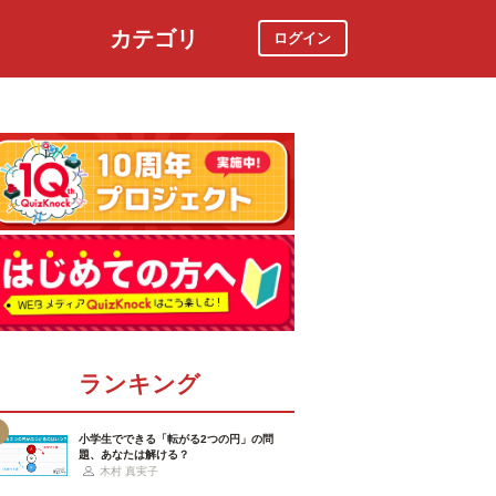
カテゴリ
ログイン
社会
スポーツ
時事ニュース
特集
ランキング
小学生でできる「転がる2つの円」の問
題、あなたは解ける？
木村 真実子