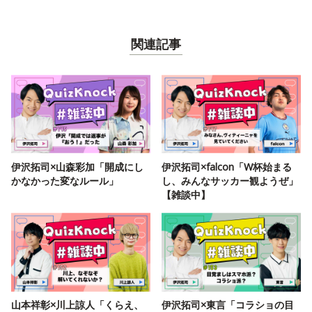
関連記事
伊沢拓司×山森彩加「開成にし
伊沢拓司×falcon「W杯始まる
かなかった変なルール」
し、みんなサッカー観ようぜ」
【雑談中】
山本祥彰×川上諒人「くらえ、
伊沢拓司×東言「コラショの目