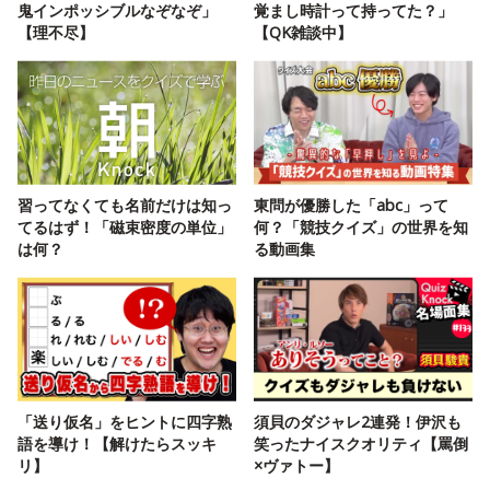
鬼インポッシブルなぞなぞ」
覚まし時計って持ってた？」
【理不尽】
【QK雑談中】
習ってなくても名前だけは知っ
東問が優勝した「abc」って
てるはず！「磁束密度の単位」
何？「競技クイズ」の世界を知
は何？
る動画集
「送り仮名」をヒントに四字熟
須貝のダジャレ2連発！伊沢も
語を導け！【解けたらスッキ
笑ったナイスクオリティ【罵倒
リ】
×ヴァトー】