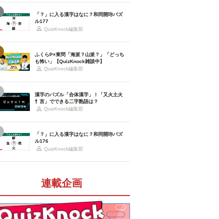
「？」に入る漢字はなに？和同開珎パズ
ル177
QuizKnock編集部
ふくらP×東問「海派？山派？」「どっち
も怖い」【QuizKnock雑談中】
QuizKnock編集部
漢字のパズル「合体漢字」！「又火土火
忄言」でできる二字熟語は？
QuizKnock編集部
「？」に入る漢字はなに？和同開珎パズ
ル176
QuizKnock編集部
連載企画