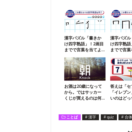
漢字パズル「書きか
漢字パズル
け四字熟語」！2画目
け四字熟語
までで言葉を当てよ
までで言葉
う【107】
う【111】
お酒は20歳になって
答えは「セ
から。ではサッカー
「イレブン
くじが買えるのは何
いのはどっ
歳から？
択でGO】
ことば
#
漢字
#
quiz
#
合