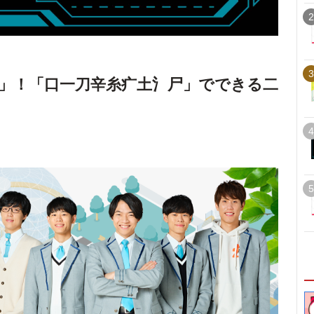
2
3
」！「口一刀辛糸疒土氵尸」でできる二
4
5