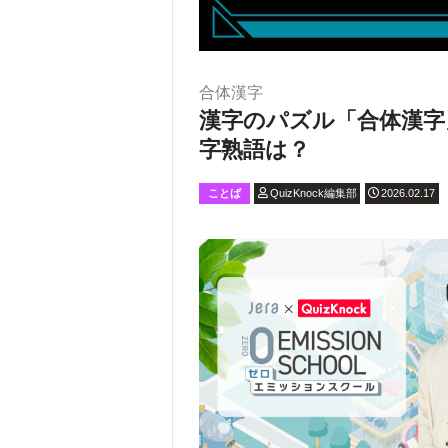
合体漢字
漢字のパズル「合体漢字
字熟語は？
ことば
QuizKnock編集部
2026.02.17