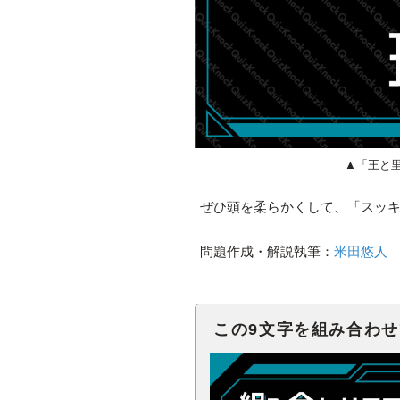
▲「王と
ぜひ頭を柔らかくして、「スッ
問題作成・解説執筆：
米田悠人
この9文字を組み合わ