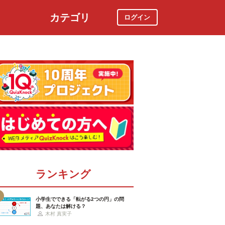
カテゴリ
ログイン
社会
スポーツ
時事ニュース
特集
ランキング
小学生でできる「転がる2つの円」の問
題、あなたは解ける？
木村 真実子