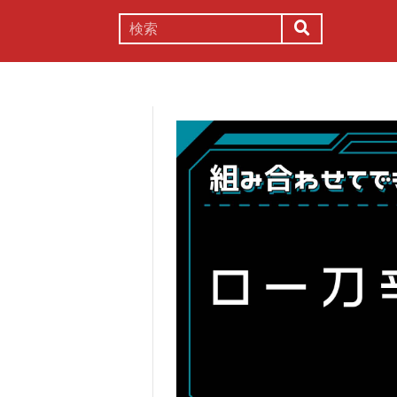
謎解き
コラム
常識
理系