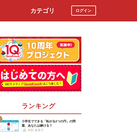
カテゴリ
ログイン
社会
スポーツ
時事ニュース
特集
ランキング
小学生でできる「転がる2つの円」の問
題、あなたは解ける？
木村 真実子