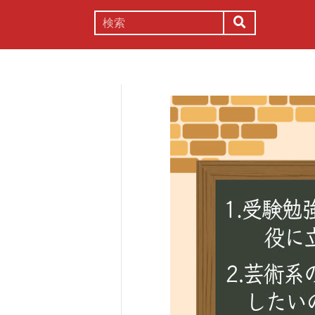
謎解き
コラム
常識
理系