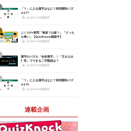
「？」に入る漢字はなに？和同開珎パズ
ル177
QuizKnock編集部
ふくらP×東問「海派？山派？」「どっち
も怖い」【QuizKnock雑談中】
QuizKnock編集部
漢字のパズル「合体漢字」！「又火土火
忄言」でできる二字熟語は？
QuizKnock編集部
「？」に入る漢字はなに？和同開珎パズ
ル176
QuizKnock編集部
連載企画