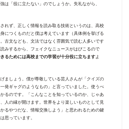
勉強は「役に立たない」のでしょうか。失礼ながら、
らされず、正しく情報を読み取る技術というのは、高校
で身につくものだと僕は考えています（具体例を挙げる
）。古文なども、文法ではなく雰囲気で読む人多いです
め読みするから、フェイクなニュースがはびこるので
できるためには高校までの学習が十分役に立ちます
よ
挙げましょう。僕が尊敬している芸人さんが「クイズの
い一発ギャグのようなもの」と言っていました。使うべ
わかるのです。「こんなことを知っているのか、じゃあ
ら、人の縁が開けます。世界をより楽しいものとして見
わかるやつだな、情報交換しよう」と思われるための鍵
僕は思っています。