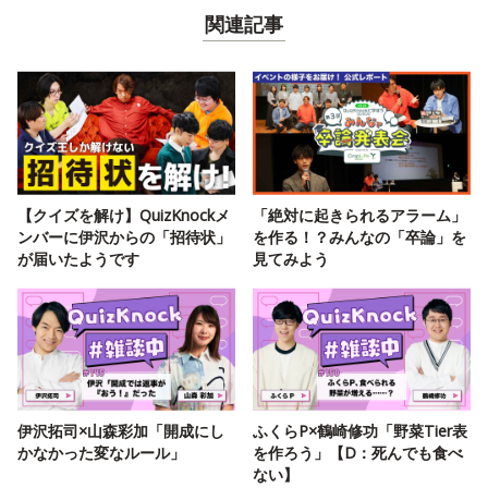
関連記事
【クイズを解け】QuizKnockメ
「絶対に起きられるアラーム」
ンバーに伊沢からの「招待状」
を作る！？みんなの「卒論」を
が届いたようです
見てみよう
伊沢拓司×山森彩加「開成にし
ふくらP×鶴崎修功「野菜Tier表
かなかった変なルール」
を作ろう」【D：死んでも食べ
ない】