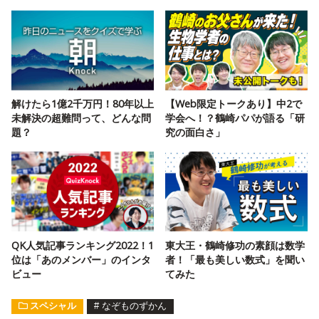
解けたら1億2千万円！80年以上
【Web限定トークあり】中2で
未解決の超難問って、どんな問
学会へ！？鶴崎パパが語る「研
題？
究の面白さ」
QK人気記事ランキング2022！1
東大王・鶴崎修功の素顔は数学
位は「あのメンバー」のインタ
者！「最も美しい数式」を聞い
ビュー
てみた
スペシャル
#
なぞものずかん