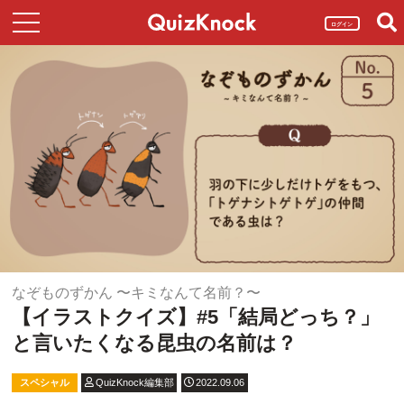
ログイン
なぞものずかん 〜キミなんて名前？〜
【イラストクイズ】#5「結局どっち？」
と言いたくなる昆虫の名前は？
スペシャル
QuizKnock編集部
2022.09.06