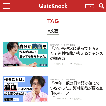
ログイン
TAG
#文芸
河村拓哉インタビュー【後編】
「だから伊沢に誘ってもらえ
た」河村拓哉が考えるチャンス
の掴み方
志賀玲太
2022.09.06
河村拓哉インタビュー【中編】
「20年、僕は日本語が使えて
いなかった」河村拓哉が語る創
作のルーツ
志賀玲太
2022.08.30