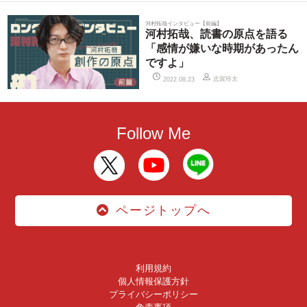
河村拓哉インタビュー【前編】
河村拓哉、読書の原点を語る
「感情が嫌いな時期があったん
ですよ」
志賀玲太
2022.08.23
Follow Me
ページトップへ
利用規約
個人情報保護方針
プライバシーポリシー