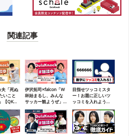
関連記事
カ夫「死ぬ
伊沢拓司×falcon「W
目指せツッコミスタ
たいこと
杯始まるし、みんな
ー！お題に正しいツ
」【QK雑
サッカー観ようぜ」
ッコミを入れよう
【雑談中】
【超インテリ版】