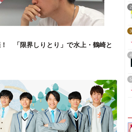
2
3
開催！ 「限界しりとり」で水上・鶴崎と
4
5