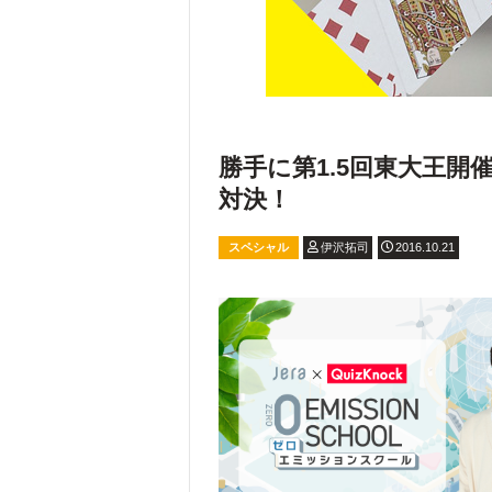
勝手に第1.5回東大王
対決！
スペシャル
伊沢拓司
2016.10.21