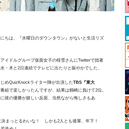
んにちは、『水曜日のダウンタウン』がないと生活リズ
イドルグループ仮面女子の桜雪さんにTwitterで拙著
水・木と2日連続でテレビに出たりと賑やかでした。
めQuizKnockライター陣が出演した
TBS『東大
番組で楽しかったんですが、結果は鶴崎に負けて2位。
けに彼の優勝が嬉しい反面、当然ながら悔しさもあ
に決まっとるわいな！ しかも2人とも後輩、年下！
、若造め！