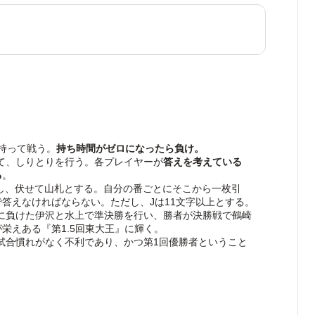
持って戦う。
持ち時間がゼロになったら負け。
て、しりとりを行う。各プレイヤーが
答えを考えている
る
。
し、伏せて山札とする。自分の番ごとにそこから一枚引
で答えなければならない。ただし、Jは11文字以上とする。
に負けた伊沢と水上で準決勝を行い、勝者が決勝戦で鶴崎
栄えある『第1.5回東大王』に輝く。
試合慣れがなく不利であり、かつ第1回優勝者ということ