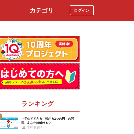
カテゴリ
ログイン
社会
スポーツ
時事ニュース
特集
ランキング
小学生でできる「転がる2つの円」の問
題、あなたは解ける？
木村 真実子