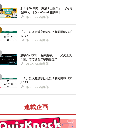
ふくらP×東問「海派？山派？」「どっち
も怖い」【QuizKnock雑談中】
QuizKnock編集部
「？」に入る漢字はなに？和同開珎パズ
ル177
QuizKnock編集部
漢字のパズル「合体漢字」！「又火土火
忄言」でできる二字熟語は？
QuizKnock編集部
「？」に入る漢字はなに？和同開珎パズ
ル176
QuizKnock編集部
連載企画