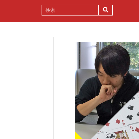
謎解き
コラム
常識
理系