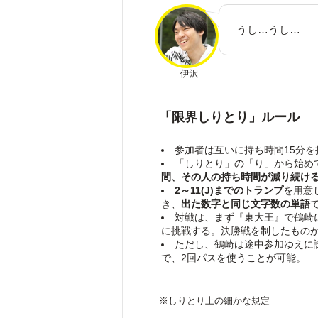
うし…うし…
伊沢
「限界しりとり」ルール
参加者は互いに持ち時間15分を
「しりとり」の「り」から始め
間、その人の持ち時間が減り続け
2～11(J)までのトランプ
を用意
き、
出た数字と同じ文字数の単語
対戦は、まず『東大王』で鶴崎
に挑戦する。決勝戦を制したものが
ただし、鶴崎は途中参加ゆえに
で、2回パスを使うことが可能。
※しりとり上の細かな規定