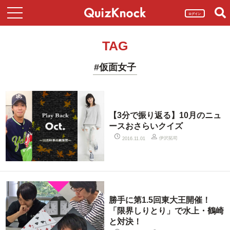
ログイン
TAG
#仮面女子
【3分で振り返る】10月のニュ
ースおさらいクイズ
伊沢拓司
2016.11.01
勝手に第1.5回東大王開催！
「限界しりとり」で水上・鶴崎
と対決！