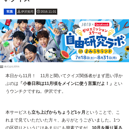
常識
伊沢拓司
2016.11.01
PR
株式会社JERA
本日から11月！ 11月と聞いてクイズ関係者がまず思い浮か
ぶのは
「小春日和は11月頃をメインに使う言葉だよ！」
とい
うウンチクですね。伊沢です。
本サービスも
立ち上げからちょうど1ヶ月
ということで、こ
れまで見ていただいた方々、ありがとうございました。1つ
の区切りというにはあまりにも簡素ですが、
10月を振り返る