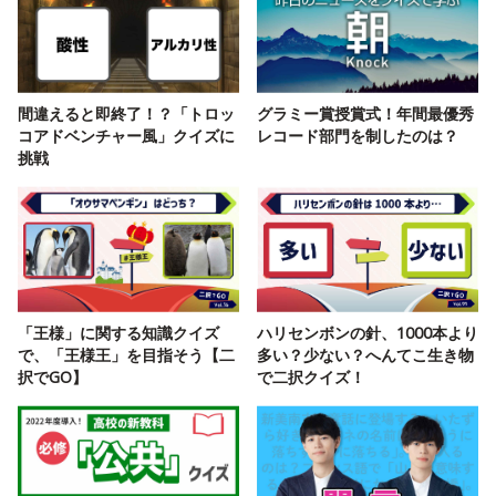
間違えると即終了！？「トロッ
グラミー賞授賞式！年間最優秀
コアドベンチャー風」クイズに
レコード部門を制したのは？
挑戦
「王様」に関する知識クイズ
ハリセンボンの針、1000本より
で、「王様王」を目指そう【二
多い？少ない？へんてこ生き物
択でGO】
で二択クイズ！