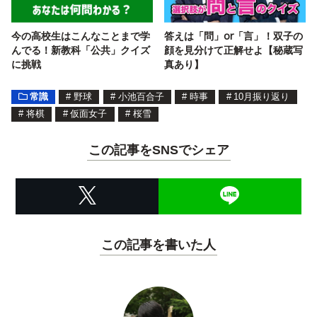
今の高校生はこんなことまで学
答えは「問」or「言」！双子の
んでる！新教科「公共」クイズ
顔を見分けて正解せよ【秘蔵写
に挑戦
真あり】
常識
#
野球
#
小池百合子
#
時事
#
10月振り返り
#
将棋
#
仮面女子
#
桜雪
この記事をSNSでシェア
この記事を書いた人