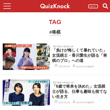
ログイン
TAG
#将棋
【香川愛生の研Q会】#3
「負けが悔しくて暴れていた」
女流棋士・香川愛生が語る「将
棋のプロ」への道
QuizKnock編集部
2023.09.06
【香川愛生の研Q会】#2
「6歳で将来を決めた」女流棋
士が語る、仕事も趣味も捨てな
い生き方
QuizKnock編集部
2023.05.05