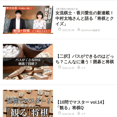
【香川愛生の研Q会】#1
女流棋士・香川愛生の新連載！
中村太地さんと語る「将棋とク
イズ」
QuizKnock編集部
2023.02.08
【二択】パスができるのはどっ
ち？こんなに違う！囲碁と将棋
セチ
2019.12.20
【10問でマスター vol.14】
「観る」将棋Q
セチ
2018.08.29