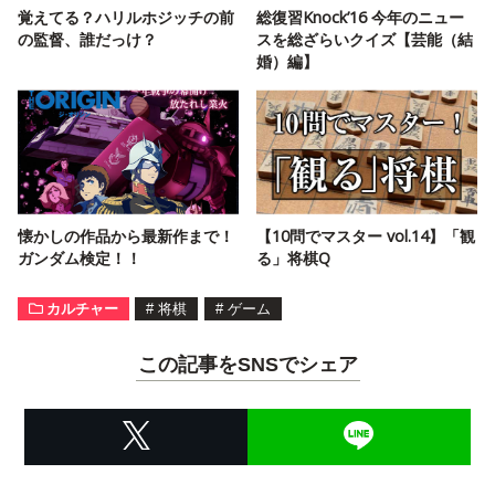
覚えてる？ハリルホジッチの前
総復習Knock’16 今年のニュー
の監督、誰だっけ？
スを総ざらいクイズ【芸能（結
婚）編】
懐かしの作品から最新作まで！
【10問でマスター vol.14】「観
ガンダム検定！！
る」将棋Q
カルチャー
#
将棋
#
ゲーム
この記事をSNSでシェア