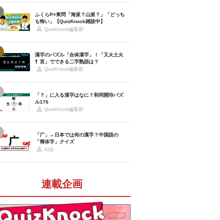
ふくらP×東問「海派？山派？」「どっち
も怖い」【QuizKnock雑談中】
QuizKnock編集部
漢字のパズル「合体漢字」！「又火土火
忄言」でできる二字熟語は？
QuizKnock編集部
「？」に入る漢字はなに？和同開珎パズ
ル176
QuizKnock編集部
「广」←日本では何の漢字？中国語の
「簡体字」クイズ
刈谷
連載企画