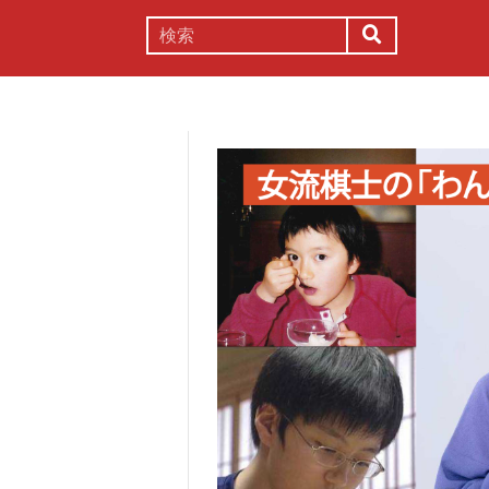
謎解き
コラム
常識
理系