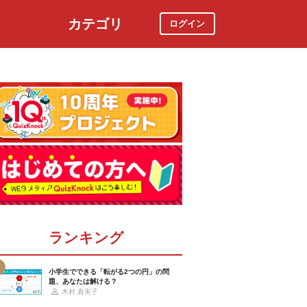
カテゴリ
ログイン
社会
スポーツ
時事ニュース
特集
ランキング
小学生でできる「転がる2つの円」の問
題、あなたは解ける？
木村 真実子