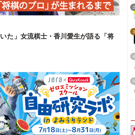
2
3
いた」女流棋士・香川愛生が語る「将
4
5