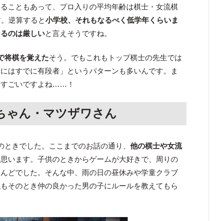
あることもあって、プロ入りの平均年齢は棋士・女流棋
す。逆算すると
小学校、それもなるべく低学年くらいま
なるのは厳しい
と言えそうですね。
で将棋を覚えた
そう。でもこれもトップ棋士の先生では
頃にはすでに有段者」というパターンも多いんです。ま
、すごいですよね……！
ちゃん・マツザワさん
のときでした。ここまでのお話の通り、
他の棋士や女流
と思います。子供のときからゲームが大好きで、周りの
とんどでした。そんな中、雨の日の昼休みや学童クラブ
私もそのとき仲の良かった男の子にルールを教えてもら