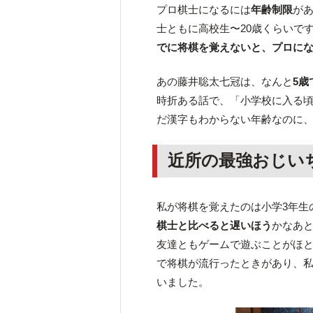
プロ棋士になるには
年齢制限
が
士ともに高校生〜20歳くらいで
でに将棋を覚えないと、プロに
あの藤井聡太七冠は、なんと
5歳
時折ある話で、「小学校に入る
だ漢字もわからない年齢なのに
近所の最強おじい
私が将棋を覚えたのは小学3年生
棋士と比べると遅いほう
かなあ
友達ともゲームで遊ぶことがほ
で将棋が流行ったときがあり、
いました。