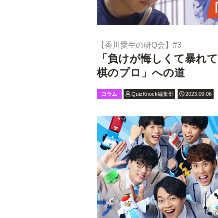
【香川愛生の研Q会】#3
「負けが悔しくて暴れて
棋のプロ」への道
コラム
QuizKnock編集部
2023.09.06