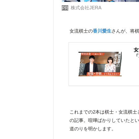
株式会社JERA
PR
女流棋士の
香川愛生
さんが、将
女
「
これまでの2本は棋士・女流棋士
の記事。喧嘩ばかりしていたと
道のりを明かします。