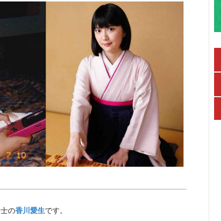
棋士の
香川愛生
です。