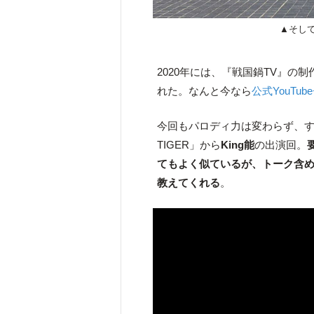
▲そし
2020年には、『戦国鍋TV』の
れた。なんと今なら
公式YouTu
今回もパロディ力は変わらず、すご
TIGER」から
King能
の出演回。
てもよく似ているが、トーク含
教えてくれる
。