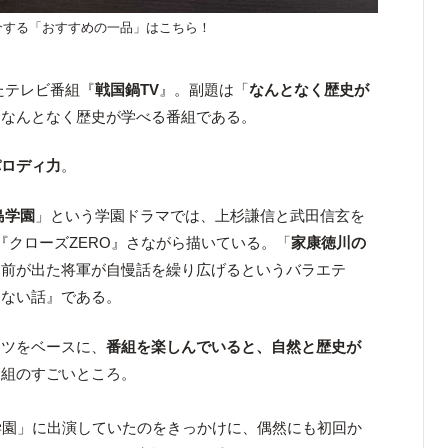
介する「おすすめの一品」はこちら！
いたテレビ番組『
戦国鍋TV
』。副題は「
なんとなく歴史が
、なんとなく歴史が学べる番組である。
パロディ力
。
島学園
」という学園ドラマでは、上杉謙信と武田信玄を
『クローズZERO』さながら描いている。「
家康徳川の
名前が出た将軍が自慢話を繰り広げるというバラエテ
らない話』である。
ンツをベースに、
番組を楽しんでいると、自然と歴史が
番組のすごいところ。
学園」に出演していたのをきっかけに、偶然にも初回か