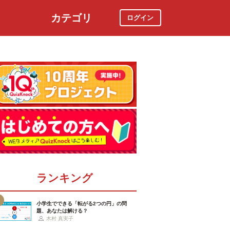
カテゴリ
ログイン
社会
スポーツ
時事ニュース
特集
ランキング
小学生でできる「転がる2つの円」の問
題、あなたは解ける？
木村 真実子