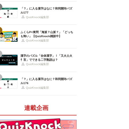
「？」に入る漢字はなに？和同開珎パズ
ル177
QuizKnock編集部
ふくらP×東問「海派？山派？」「どっち
も怖い」【QuizKnock雑談中】
QuizKnock編集部
漢字のパズル「合体漢字」！「又火土火
忄言」でできる二字熟語は？
QuizKnock編集部
「？」に入る漢字はなに？和同開珎パズ
ル176
QuizKnock編集部
連載企画