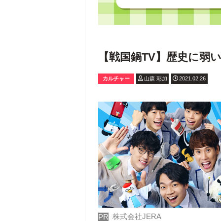
【戦国鍋TV】歴史に弱い
カルチャー
山森 彩加
2021.02.26
株式会社JERA
PR