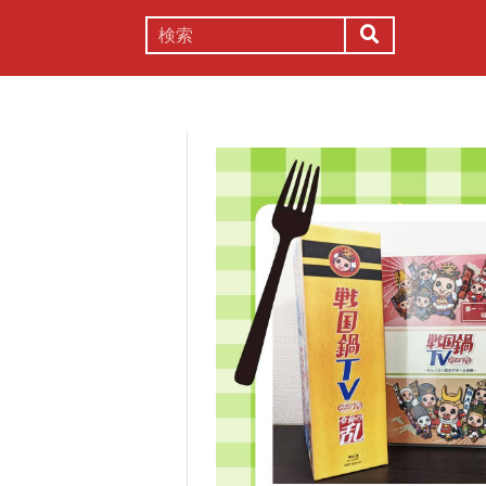
謎解き
コラム
常識
理系