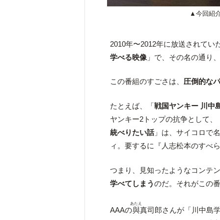
▲今回紹
2010年〜2012年に放送されて
学べる映像
」で、その名の通り
この番組のすごさは、
圧倒的な
たとえば、「
戦国ヤンキー 川中
ヤンキー2トップの抗争として、
統べりたい話
」は、サイコロで
ィ。要するに『人志松本のすべ
つまり、見知ったようなコンテ
学べてしまう
のだ。それがこの
あたえ
AAAの
與
真司郎さんが「川中島