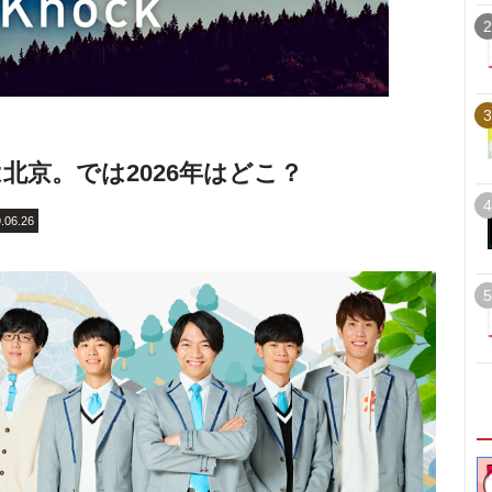
2
3
年は北京。では2026年はどこ？
4
.06.26
5