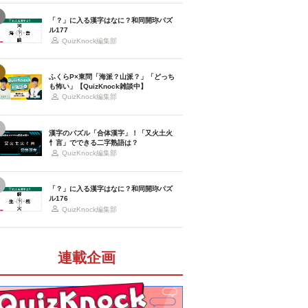
「？」に入る漢字はなに？和同開珎パズ
ル177
QuizKnock編集部
ふくらP×東問「海派？山派？」「どっち
も怖い」【QuizKnock雑談中】
QuizKnock編集部
漢字のパズル「合体漢字」！「又火土火
忄言」でできる二字熟語は？
QuizKnock編集部
「？」に入る漢字はなに？和同開珎パズ
ル176
QuizKnock編集部
連載企画