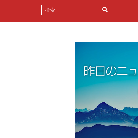
謎解き
コラム
常識
理系