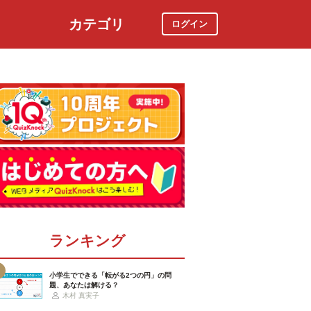
カテゴリ
ログイン
社会
スポーツ
時事ニュース
特集
ランキング
小学生でできる「転がる2つの円」の問
題、あなたは解ける？
木村 真実子