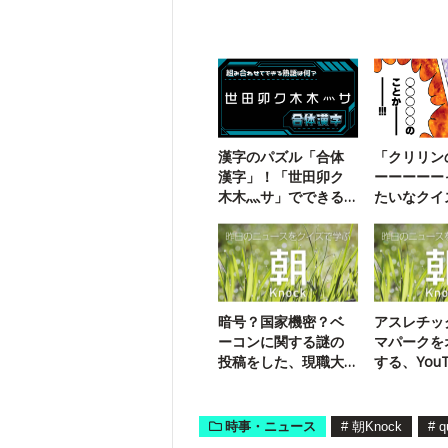
漢字のパズル「合体
「クリリン
漢字」！「世田卯ク
ーーーーー
木木灬サ」でできる
たいなクイ
三字熟語は？
暗号？国家機密？ベ
アスレチッ
ーコンに関する謎の
マパークを
投稿をした、現職大
する、YouT
臣は誰？
誰？
時事・ニュース
#
朝Knock
#
q