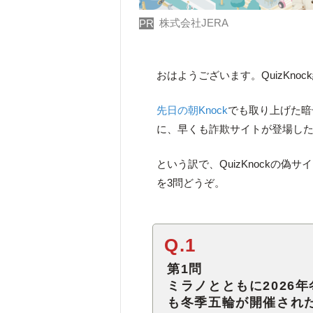
株式会社JERA
PR
おはようございます。QuizKno
先日の朝Knock
でも取り上げた暗
に、早くも詐欺サイトが登場し
という訳で、QuizKnockの
を3問どうぞ。
Q.1
第1問
ミラノとともに2026
も冬季五輪が開催され