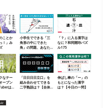
のことか
小学生でできる「三
「？」に入る漢字は
っ！」み
角形の中にできた
なに？和同開珎パズ
ズ
角」の問題、あなた
ル175
は解ける？
クなテー
「日日日日立口」を
伸ばし棒の「ー」の
オープン
組み合わせてできる
もとになった漢字
uberは
二字熟語は？【合体
は？【今日の一問】
漢字】
uiz