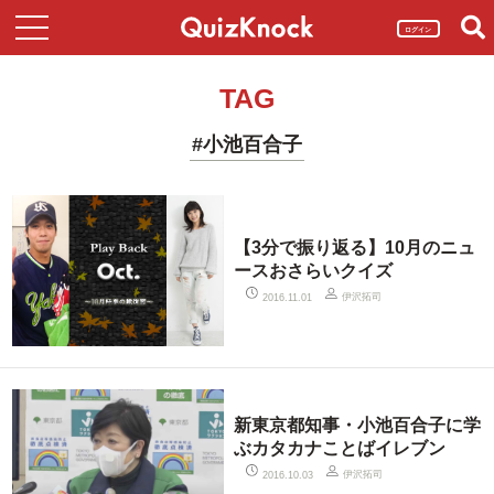
ログイン
TAG
#小池百合子
【3分で振り返る】10月のニュ
ースおさらいクイズ
伊沢拓司
2016.11.01
新東京都知事・小池百合子に学
ぶカタカナことばイレブン
伊沢拓司
2016.10.03