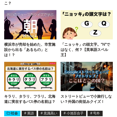
こ？
横浜市が売却を始めた、市営施
「ニョッキ」の頭文字。“N”で
設から出る「あるもの」と
はなく、何？【英単語スペル
は！？
王】
キラリ、タラリ、フラリ。北海
ストリートビューで小旅行しな
道に実在するバス停の名前は？
い？外国の街並みクイズ！
社会
#
英語
#
意識高い
#
小池百合子
#
号外