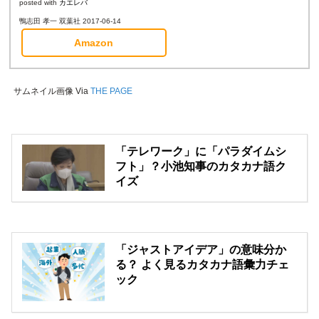
posted with
カエレバ
鴨志田 孝一 双葉社 2017-06-14
Amazon
サムネイル画像 Via
THE PAGE
「テレワーク」に「パラダイムシ
フト」？小池知事のカタカナ語ク
イズ
「ジャストアイデア」の意味分か
る？ よく見るカタカナ語彙力チェ
ック