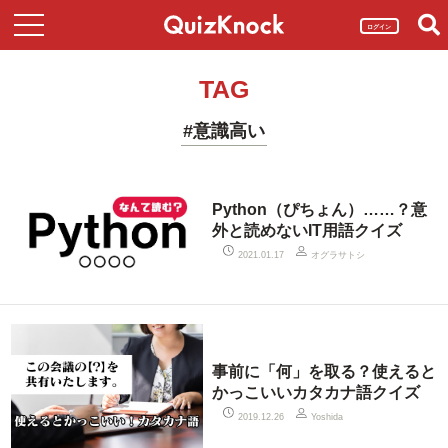
ログイン
TAG
#意識高い
Python（ぴちょん）……？意
外と読めないIT用語クイズ
オグラサトシ
2021.01.17
事前に「何」を取る？使えると
かっこいいカタカナ語クイズ
2019.12.26
Yoshida