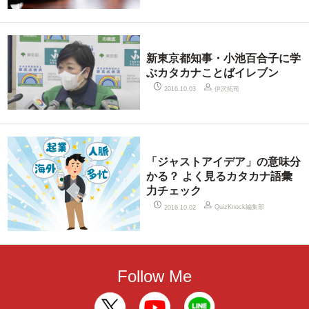
新東京都知事・小池百合子に学
ぶカタカナことばイレブン
伊沢拓司
2016.10.03
「ジャストアイデア」の意味分
かる？ よく見るカタカナ語彙
力チェック
QuizKnock編集部
2016.10.02
Follow Me