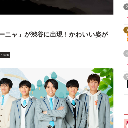
2
3
「アーニャ」が渋谷に出現！かわいい姿が
4
.10.06
5