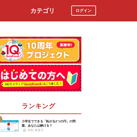
カテゴリ
ログイン
社会
スポーツ
時事ニュース
特集
ランキング
小学生でできる「転がる2つの円」の問
題、あなたは解ける？
木村 真実子