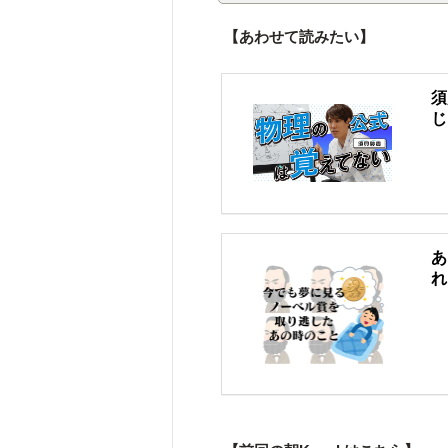
【あわせて読みたい】
須
じ
あ
れ