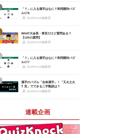
「？」に入る漢字はなに？和同開珎パズ
ル178
QuizKnock編集部
WHAT大会長・東言だけど質問ある？
【100の質問】
QuizKnock編集部
「？」に入る漢字はなに？和同開珎パズ
ル177
QuizKnock編集部
漢字のパズル「合体漢字」！「又火土火
忄言」でできる二字熟語は？
QuizKnock編集部
連載企画