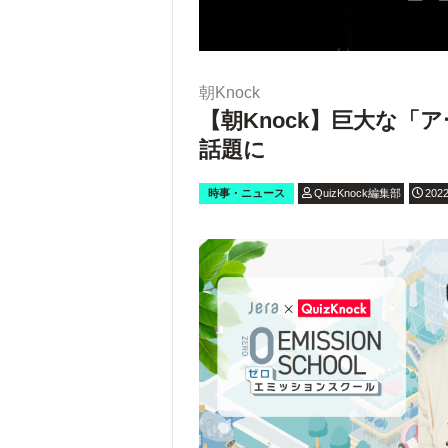
朝Knock
【朝Knock】巨大な
話題に
時事・ニュース
QuizKnock編集部
2022