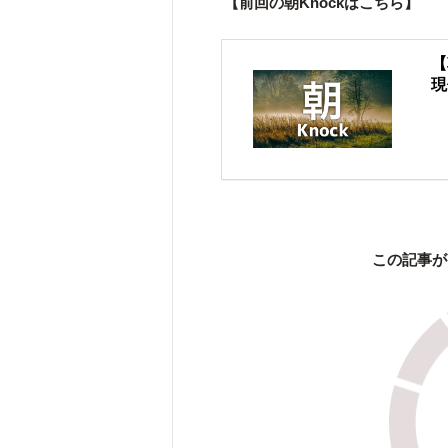
【前回の朝Knockはこちら】
【
現
この記事が