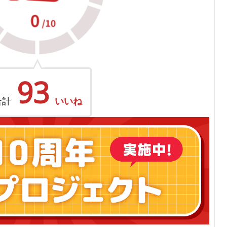
93
合計
いいね