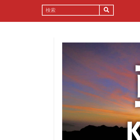
謎解き
コラム
常識
理系