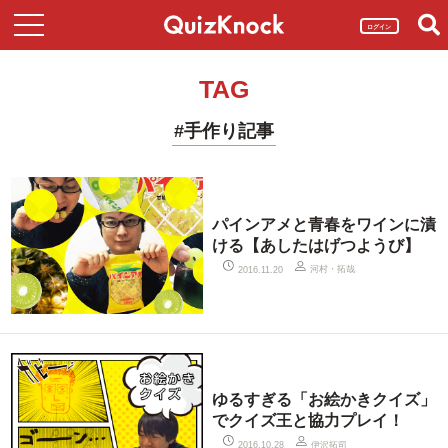
ログイン
TAG
#手作り記事
パインアメと青春をワインに漬
ける【あしたはげつようび】
河村・拓哉
2016.11.20
ゆるすぎる「お絵かきクイズ」
でクイズ王と協力プレイ！
伊沢拓司
2016.10.28