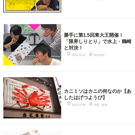
勝手に第1.5回東大王開催！
「限界しりとり」で水上・鶴崎
と対決！
伊沢拓司
2016.10.21
カニミソはカニの何なのか【あ
したはげつようび】
河村・拓哉
2016.10.09