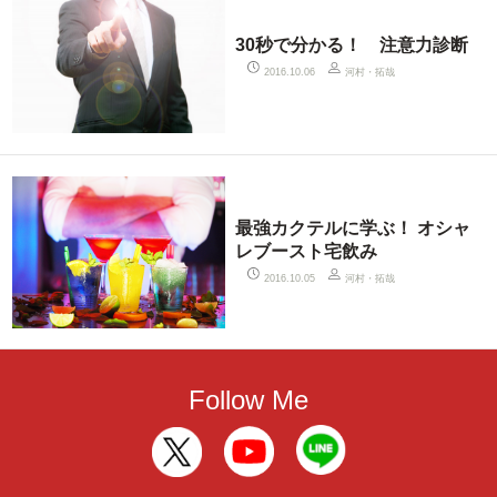
30秒で分かる！ 注意力診断
河村・拓哉
2016.10.06
最強カクテルに学ぶ！ オシャ
レブースト宅飲み
河村・拓哉
2016.10.05
Follow Me