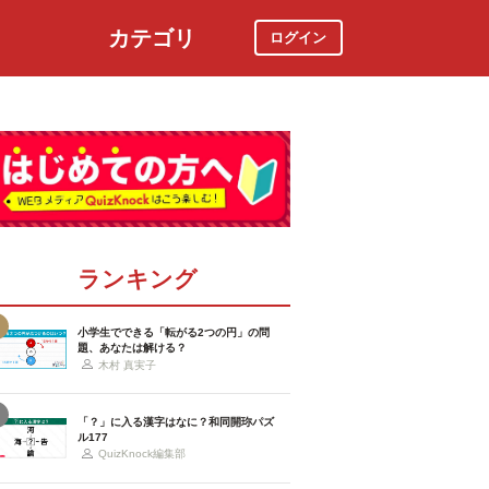
カテゴリ
ログイン
社会
スポーツ
時事ニュース
特集
ランキング
小学生でできる「転がる2つの円」の問
題、あなたは解ける？
木村 真実子
「？」に入る漢字はなに？和同開珎パズ
ル177
QuizKnock編集部