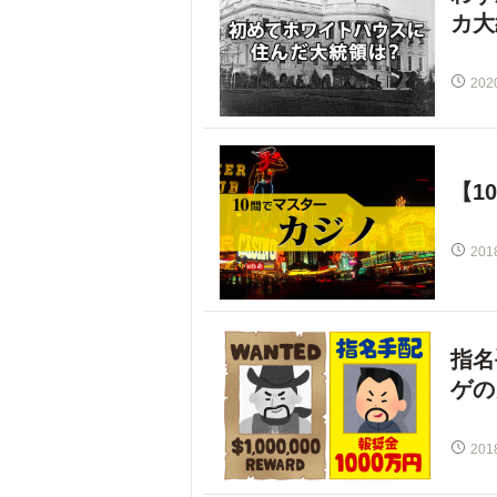
カ大
202
【1
201
指名
ゲの
201