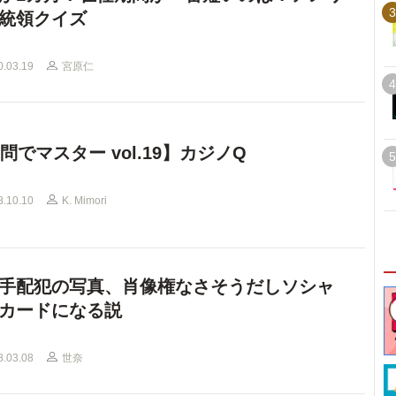
3
統領クイズ
0.03.19
宮原仁
4
0問でマスター vol.19】カジノQ
5
8.10.10
K. Mimori
手配犯の写真、肖像権なさそうだしソシャ
カードになる説
8.03.08
世奈