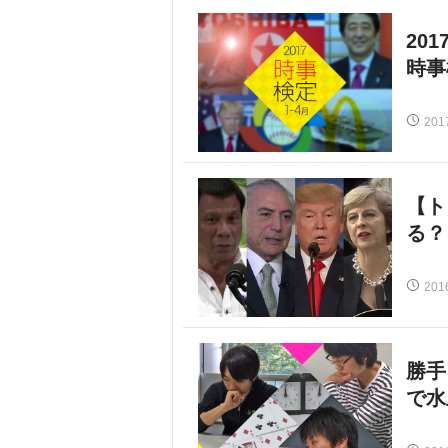
20
時事
201
【ト
る？
201
勝手
で水