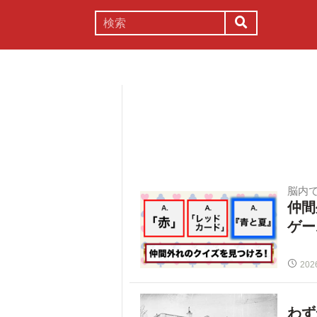
謎解き
コラム
常識
理系
脳内
仲間
ゲー
202
わず