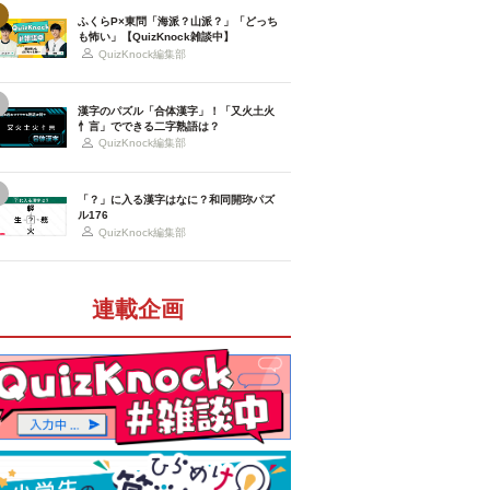
ふくらP×東問「海派？山派？」「どっち
も怖い」【QuizKnock雑談中】
QuizKnock編集部
漢字のパズル「合体漢字」！「又火土火
忄言」でできる二字熟語は？
QuizKnock編集部
「？」に入る漢字はなに？和同開珎パズ
ル176
QuizKnock編集部
連載企画