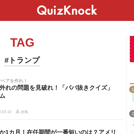
スペシャル
ライフ
ことば
カルチャー
TAG
#トランプ
でペアを作れ！
外れの問題を見破れ！「ババ抜きクイズ」
1
ム
6.03.10
於島
2
か1カ月！在任期間が一番短いのは？アメリ