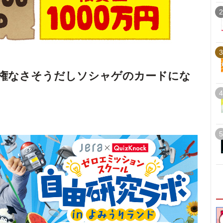
2
3
権なさそうだしソシャゲのカードにな
4
5