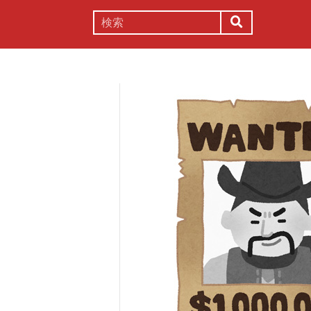
謎解き
コラム
常識
理系