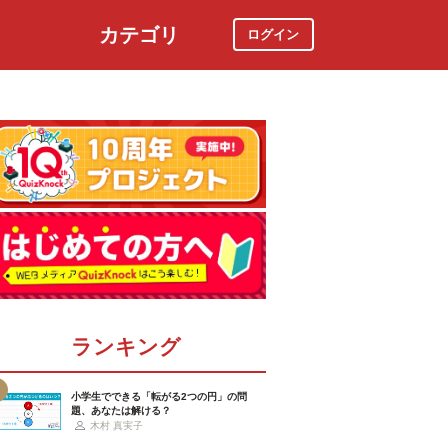
カテゴリ
ログイン
社会
スポーツ
時事ニュース
特集
ランキング
小学生でできる「転がる2つの円」の問
題、あなたは解ける？
木村 真実子