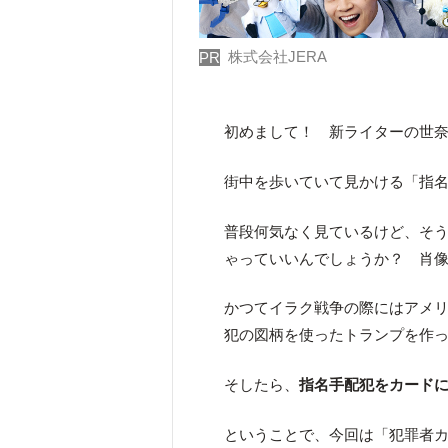
株式会社JERA
PR
初めまして！ 新ライターの世
街中を歩いていて見かける「指
普段何気なく見ているけど、そ
ゃっていいんでしょうか？ 肖
かつてイラク戦争の際にはアメ
犯の図柄を使ったトランプを作
そしたら、
指名手配犯をカード
ということで、今回は「犯罪者