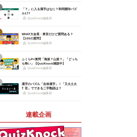
「？」に入る漢字はなに？和同開珎パズ
ル177
QuizKnock編集部
WHAT大会長・東言だけど質問ある？
【100の質問】
QuizKnock編集部
ふくらP×東問「海派？山派？」「どっち
も怖い」【QuizKnock雑談中】
QuizKnock編集部
漢字のパズル「合体漢字」！「又火土火
忄言」でできる二字熟語は？
QuizKnock編集部
連載企画