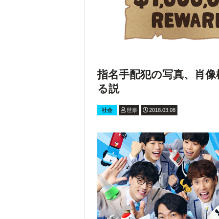
指名手配犯の写真、肖像
る説
社会
世奈
2018.03.08