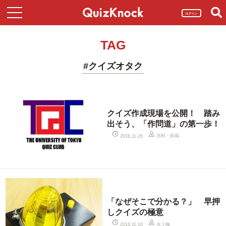
ログイン
TAG
#クイズオタク
クイズ作成現場を公開！ 踏み
出そう、「作問道」の第一歩！
河村・拓哉
2016.11.28
「なぜそこで分かる？」 早押
しクイズの極意
水上颯
2016.11.10