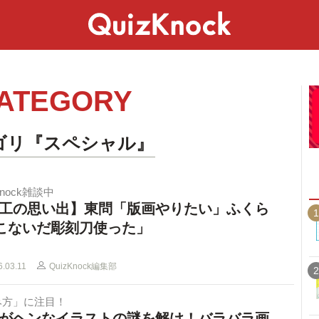
スペシャル
ライフ
ことば
カルチャー
ATEGORY
ゴリ『スペシャル』
Knock雑談中
工の思い出】東問「版画やりたい」ふくら
1
こないだ彫刻刀使った」
6.03.11
QuizKnock編集部
2
み方」に注目！
がヘンなイラストの謎を解け！バラバラ画