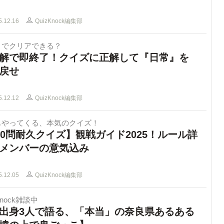
5.12.16
QuizKnock編集部
までクリアできる？
解で即終了！クイズに正解して『日常』を
戻せ
5.12.12
QuizKnock編集部
もやってくる、本気のクイズ！
00問耐久クイズ】観戦ガイド2025！ルール詳
メンバーの意気込み
5.12.05
QuizKnock編集部
Knock雑談中
出身3人で語る、「本当」の奈良県あるある