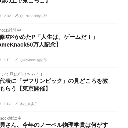
墳の上で鬼ごっこ】
5.12.02
QuizKnock編集部
knock雑談中
修功×かめたP「人生は、ゲームだ！」
ameKnack50万人記念】
5.11.18
QuizKnock編集部
ナシで見に行けちゃう！
代表に「デフリンピック」の見どころを教
もらう【東京開催】
5.11.14
木村 真実子
Knock雑談中
貝さん、今年のノーベル物理学賞は何がす