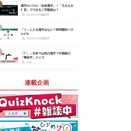
漢字のパズル「合体漢字」！「又火土火
忄言」でできる二字熟語は？
QuizKnock編集部
「？」に入る漢字はなに？和同開珎パズ
ル176
QuizKnock編集部
「广」←日本では何の漢字？中国語の
「簡体字」クイズ
刈谷
連載企画