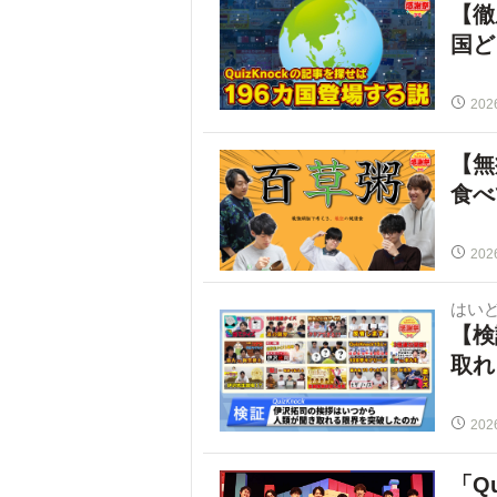
【徹
国ど
202
【無
食べ
202
はいど
【検
取れ
202
「Q