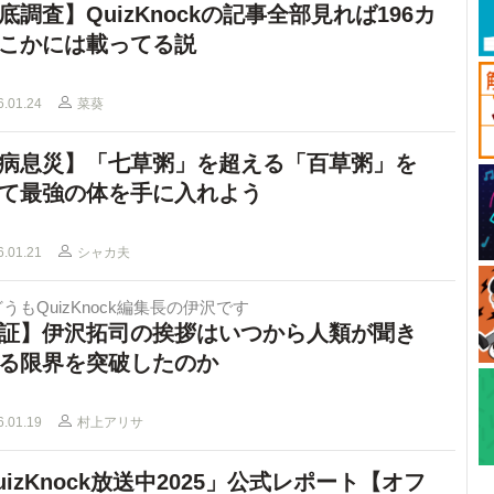
底調査】QuizKnockの記事全部見れば196カ
こかには載ってる説
6.01.24
菜葵
病息災】「七草粥」を超える「百草粥」を
て最強の体を手に入れよう
6.01.21
シャカ夫
うもQuizKnock編集長の伊沢です
証】伊沢拓司の挨拶はいつから人類が聞き
る限界を突破したのか
6.01.19
村上アリサ
uizKnock放送中2025」公式レポート【オフ