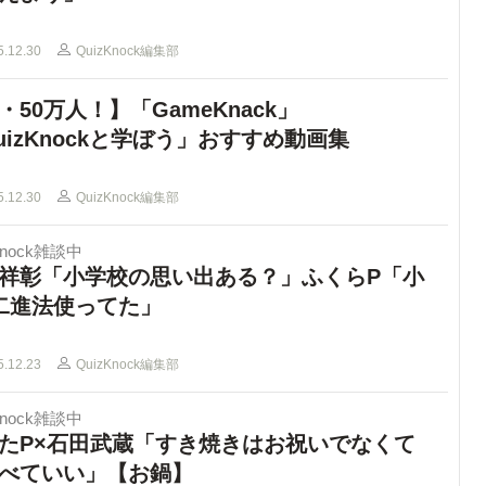
5.12.30
QuizKnock編集部
・50万人！】「GameKnack」
uizKnockと学ぼう」おすすめ動画集
5.12.30
QuizKnock編集部
Knock雑談中
祥彰「小学校の思い出ある？」ふくらP「小
二進法使ってた」
5.12.23
QuizKnock編集部
Knock雑談中
たP×石田武蔵「すき焼きはお祝いでなくて
べていい」【お鍋】