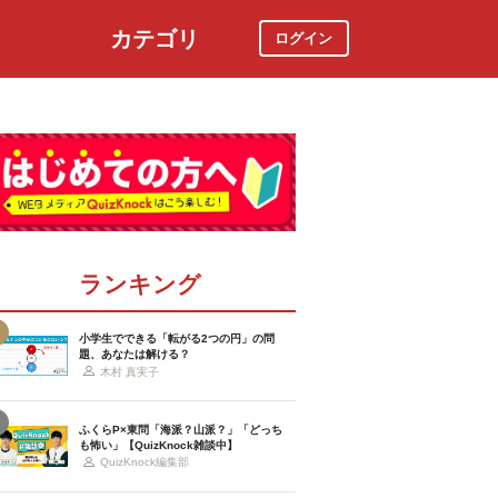
カテゴリ
ログイン
社会
スポーツ
時事ニュース
特集
ランキング
小学生でできる「転がる2つの円」の問
題、あなたは解ける？
木村 真実子
ふくらP×東問「海派？山派？」「どっち
も怖い」【QuizKnock雑談中】
QuizKnock編集部