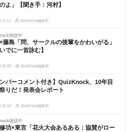
のよ」【聞き手：河村】
5.11.12
QuizKnock編集部
Knock雑談中
×藤島「問、サークルの後輩をかわいがる」
いでに一首詠む】
5.10.28
QuizKnock編集部
ンバーコメント付き】QuizKnock、10年目
祭りだ！発表会レポート
5.10.14
QuizKnock編集部
Knock雑談中
修功×東言「花火大会あるある：協賛がロー