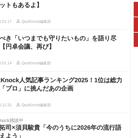
ットもあるよ】
6.01.17
QuizKnock編集部
べき「いつまでも守りたいもの」を語り尽
【円卓会議、再び】
6.01.14
QuizKnock編集部
izKnock人気記事ランキング2025！1位は総力
「プロ」に挑んだあの企画
5.12.31
QuizKnock編集部
Knock雑談中
拓司×須貝駿貴「今のうちに2026年の流行語
えよう」