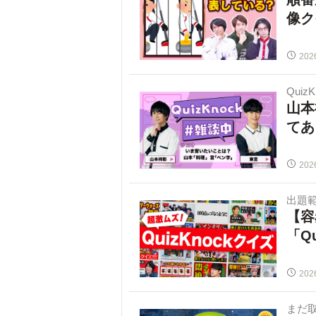
像ク
202
Quiz
山本
てあ
202
出題範
【容
「Q
202
まだ