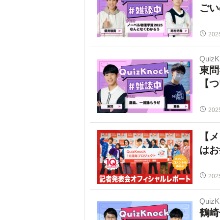
ごい
202
Quiz
東問
【つ
202
【メ
はお
202
Quiz
鶴崎