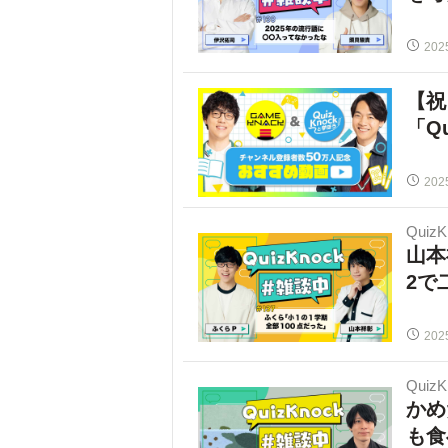
202
【祝
「Q
202
Quiz
山本
2で
202
Quiz
かめ
も食