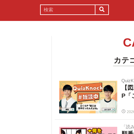
謎解き
コラム
常識
理系
C
カテ
Quiz
【図
P「
202
「読
順番