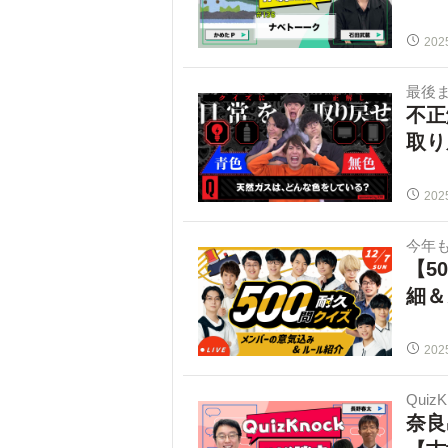
202
最後
不正
取り
202
今年
【5
細＆
202
Quiz
奈良