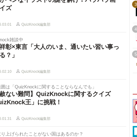
3
イズ
6.03.01
QuizKnock編集部
4
Knock雑談中
祥彰×東言「大人のいま、通いたい習い事っ
る？」
5
6.02.10
QuizKnock編集部
囲は「QuizKnockに関することならなんでも」
赦ない難問】QuizKnockに関するクイズ
uizKnock王」に挑戦！
6.01.31
QuizKnock編集部
取り上げられたことがない国はあるのか？