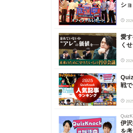
ショ
202
愛す
くせ
202
Qu
戦で
202
Quiz
伊沢
を考