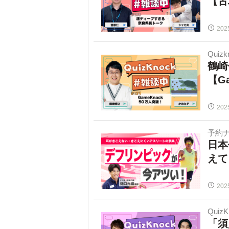
【古
202
Quiz
鶴崎
【G
202
予約
日本
えて
202
Quiz
「須