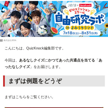
PR
株式会社JERA
こんにちは、QuizKnock編集部です。
今回は、
あるなしクイズ
に
かつてあった共通点を当てる
「
あ
ったなしクイズ
」をお届けします。
まずは例題をどうぞ
まずはこちらをご覧ください。