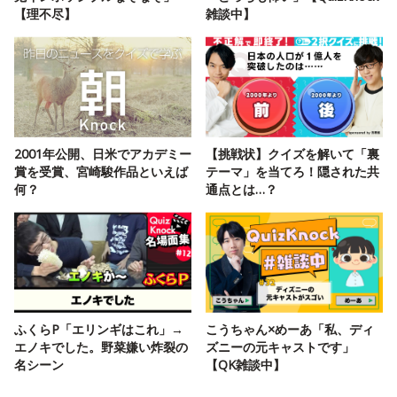
【理不尽】
雑談中】
2001年公開、日米でアカデミー
【挑戦状】クイズを解いて「裏
賞を受賞、宮崎駿作品といえば
テーマ」を当てろ！隠された共
何？
通点とは…？
ふくらP「エリンギはこれ」→
こうちゃん×めーあ「私、ディ
エノキでした。野菜嫌い炸裂の
ズニーの元キャストです」
名シーン
【QK雑談中】