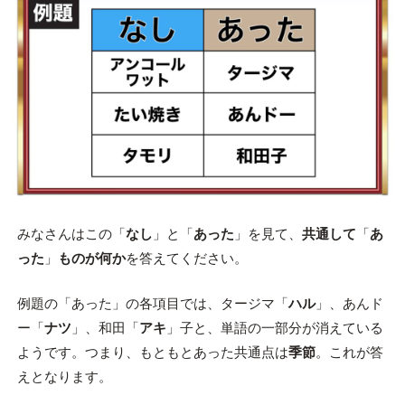
みなさんはこの「
なし
」と「
あった
」を見て、
共通して
「
あ
った
」
ものが何か
を答えてください。
例題の「あった」の各項目では、タージマ「
ハル
」、あんド
ー「
ナツ
」、和田「
アキ
」子と、単語の一部分が消えている
ようです。つまり、もともとあった共通点は
季節
。これが答
えとなります。