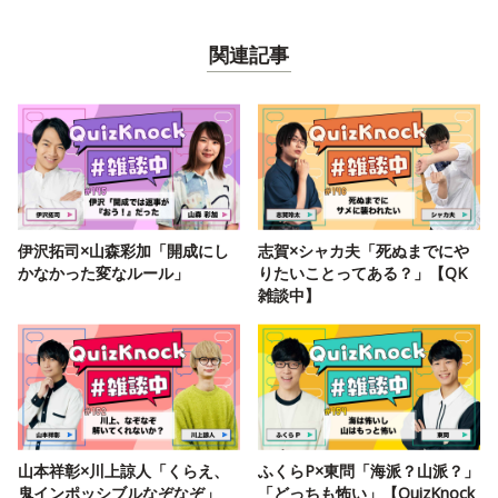
関連記事
伊沢拓司×山森彩加「開成にし
志賀×シャカ夫「死ぬまでにや
かなかった変なルール」
りたいことってある？」【QK
雑談中】
山本祥彰×川上諒人「くらえ、
ふくらP×東問「海派？山派？」
鬼インポッシブルなぞなぞ」
「どっちも怖い」【QuizKnock